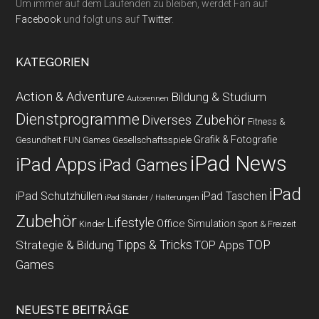
Um immer auf dem Laufenden zu bleiben, werdet Fan auf
Facebook
und folgt uns auf
Twitter
.
KATEGORIEN
Action & Adventure
Bildung & Studium
Autorennen
Dienstprogramme
Diverses Zubehör
Fitness &
Grafik & Fotografie
Gesundheit
Gesellschaftsspiele
FUN Games
iPad News
iPad Apps
iPad Games
iPad
iPad Schutzhüllen
iPad Taschen
iPad Ständer / Halterungen
Zubehör
Lifestyle
Office
Simulation
Kinder
Sport & Freizeit
Strategie & Bildung
Tipps & Tricks
TOP
TOP Apps
Games
NEUESTE BEITRÄGE