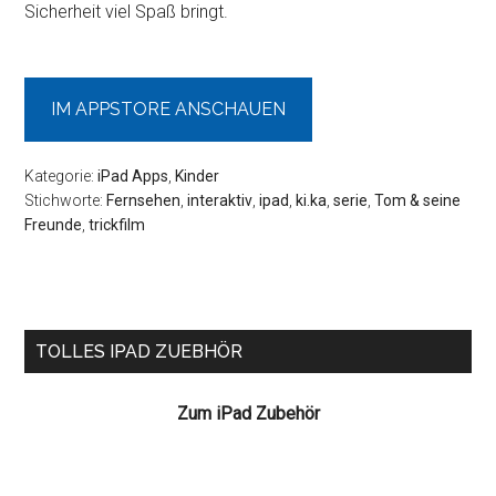
Sicherheit viel Spaß bringt.
IM APPSTORE ANSCHAUEN
Kategorie:
iPad Apps
,
Kinder
Stichworte:
Fernsehen
,
interaktiv
,
ipad
,
ki.ka
,
serie
,
Tom & seine
Freunde
,
trickfilm
Seitenspalte
TOLLES IPAD ZUEBHÖR
Zum iPad Zubehör