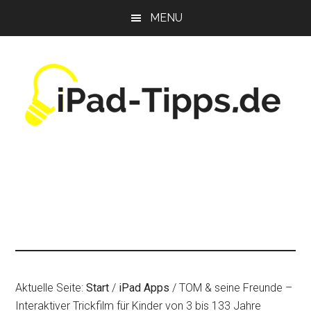
Zum
Zur
Zur
MENU
Inhalt
Seitenspalte
Fußzeile
springen
springen
springen
Aktuelle Seite:
Start
/
iPad Apps
/
TOM & seine Freunde –
Interaktiver Trickfilm für Kinder von 3 bis 133 Jahre