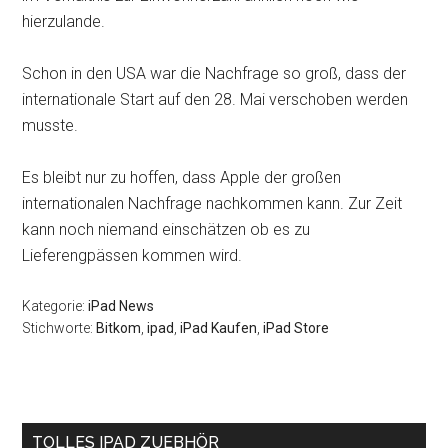
hierzulande.
Schon in den USA war die Nachfrage so groß, dass der
internationale Start auf den 28. Mai verschoben werden
musste.
Es bleibt nur zu hoffen, dass Apple der großen
internationalen Nachfrage nachkommen kann. Zur Zeit
kann noch niemand einschätzen ob es zu
Lieferengpässen kommen wird.
Kategorie:
iPad News
Stichworte:
Bitkom
,
ipad
,
iPad Kaufen
,
iPad Store
Seitenspalte
TOLLES IPAD ZUEBHÖR