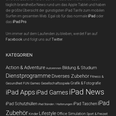
täglich brandheiße News rund um das Apple Tablet und haben
die größte Übersicht der günstigsten iPad Tarife zum mobilen
Surfen im gesamten Web. Egal ob für das normale
iPad
oder
das
iPad Pro
.
Um immer auf dem Laufenden zu bleiben, werdet Fan auf
Facebook
und folgt uns auf
Twitter
.
KATEGORIEN
Action & Adventure
Bildung & Studium
Autorennen
Dienstprogramme
Diverses Zubehör
Fitness &
Grafik & Fotografie
Gesundheit
Gesellschaftsspiele
FUN Games
iPad News
iPad Apps
iPad Games
iPad
iPad Schutzhüllen
iPad Taschen
iPad Ständer / Halterungen
Zubehör
Lifestyle
Office
Simulation
Kinder
Sport & Freizeit