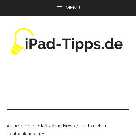
Zum
Zur
Zur
MENU
Inhalt
Seitenspalte
Fußzeile
springen
springen
springen
Aktuelle Seite:
Start
/
iPad News
/
iPad: auch in
Deutschland ein Hit!