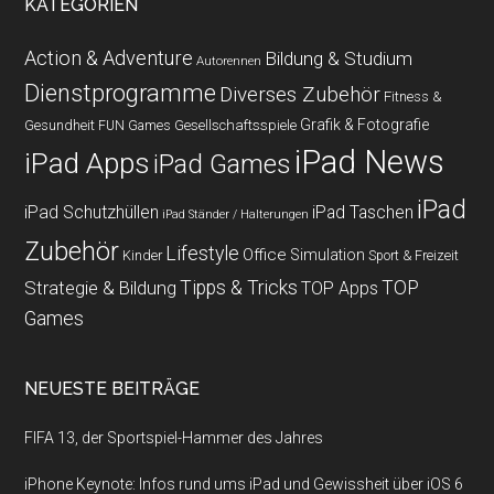
KATEGORIEN
Action & Adventure
Bildung & Studium
Autorennen
Dienstprogramme
Diverses Zubehör
Fitness &
Grafik & Fotografie
Gesundheit
Gesellschaftsspiele
FUN Games
iPad News
iPad Apps
iPad Games
iPad
iPad Schutzhüllen
iPad Taschen
iPad Ständer / Halterungen
Zubehör
Lifestyle
Office
Simulation
Kinder
Sport & Freizeit
Strategie & Bildung
Tipps & Tricks
TOP
TOP Apps
Games
NEUESTE BEITRÄGE
FIFA 13, der Sportspiel-Hammer des Jahres
iPhone Keynote: Infos rund ums iPad und Gewissheit über iOS 6