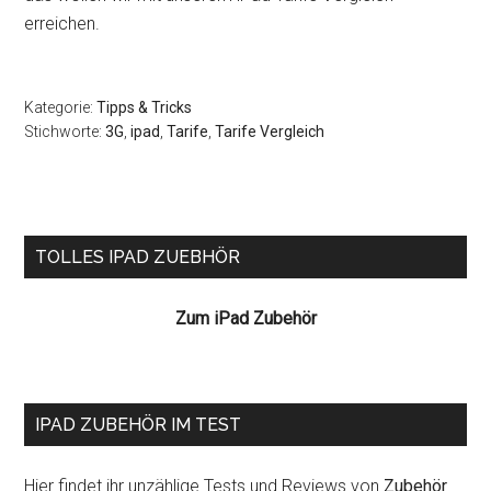
erreichen.
Kategorie:
Tipps & Tricks
Stichworte:
3G
,
ipad
,
Tarife
,
Tarife Vergleich
Seitenspalte
TOLLES IPAD ZUEBHÖR
Zum iPad Zubehör
IPAD ZUBEHÖR IM TEST
Hier findet ihr unzählige Tests und Reviews von
Zubehör