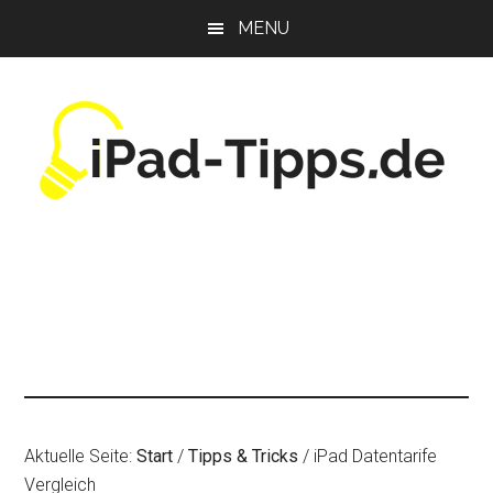
Zum
Zur
Zur
MENU
Inhalt
Seitenspalte
Fußzeile
springen
springen
springen
Aktuelle Seite:
Start
/
Tipps & Tricks
/
iPad Datentarife
Vergleich