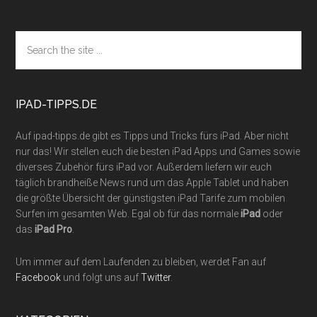
Footer
Search
the
site
...
IPAD-TIPPS.DE
Auf ipad-tipps.de gibt es Tipps und Tricks fürs iPad. Aber nicht
nur das! Wir stellen euch die besten iPad Apps und Games sowie
diverses Zubehör fürs iPad vor. Außerdem liefern wir euch
täglich brandheiße News rund um das Apple Tablet und haben
die größte Übersicht der günstigsten iPad Tarife zum mobilen
Surfen im gesamten Web. Egal ob für das normale
iPad
oder
das
iPad Pro
.
Um immer auf dem Laufenden zu bleiben, werdet Fan auf
Facebook
und folgt uns auf
Twitter
.