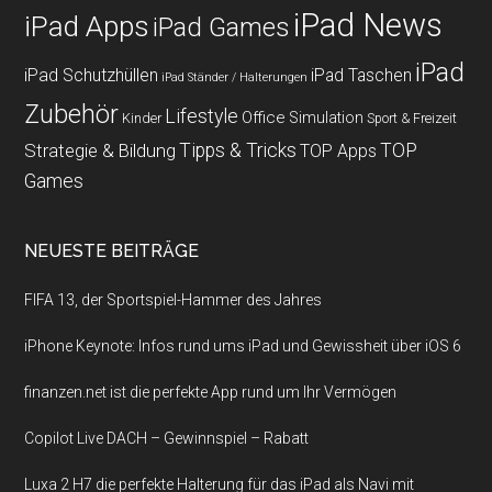
iPad News
iPad Apps
iPad Games
iPad
iPad Schutzhüllen
iPad Taschen
iPad Ständer / Halterungen
Zubehör
Lifestyle
Office
Simulation
Kinder
Sport & Freizeit
Strategie & Bildung
Tipps & Tricks
TOP
TOP Apps
Games
NEUESTE BEITRÄGE
FIFA 13, der Sportspiel-Hammer des Jahres
iPhone Keynote: Infos rund ums iPad und Gewissheit über iOS 6
finanzen.net ist die perfekte App rund um Ihr Vermögen
Copilot Live DACH – Gewinnspiel – Rabatt
Luxa 2 H7 die perfekte Halterung für das iPad als Navi mit