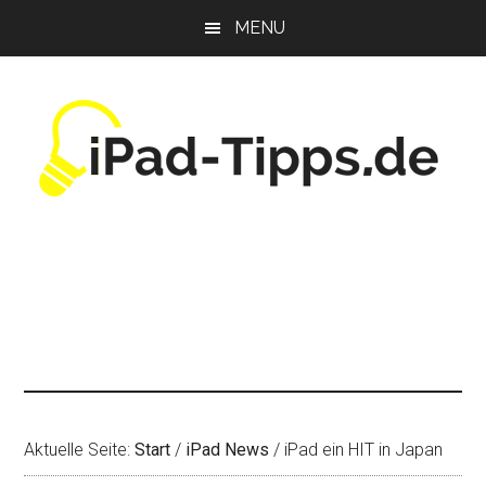
Zum
Zur
Zur
MENU
Inhalt
Seitenspalte
Fußzeile
springen
springen
springen
Aktuelle Seite:
Start
/
iPad News
/
iPad ein HIT in Japan