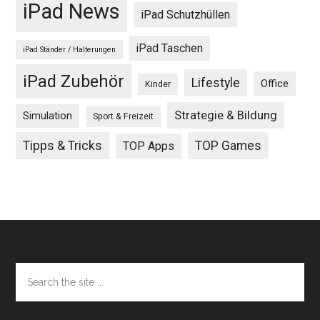
iPad News
iPad Schutzhüllen
iPad Taschen
iPad Ständer / Halterungen
iPad Zubehör
Lifestyle
Office
Kinder
Strategie & Bildung
Simulation
Sport & Freizeit
Tipps & Tricks
TOP Games
TOP Apps
Footer
Search
the
site
...