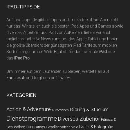
IPAD-TIPPS.DE
Auf ipad-tipps.de gibt es Tipps und Tricks fürs iPad. Aber nicht
nur das! Wir stellen euch die besten iPad Apps und Games sowie
diverses Zubehör fürs iPad vor. Außerdem liefern wir euch
täglich brandheiße News rund um das Apple Tablet und haben
die größte Übersicht der günstigsten iPad Tarife zum mobilen
Surfen im gesamten Web. Egal ob für das normale
iPad
oder
das
iPad Pro
.
Um immer auf dem Laufenden zu bleiben, werdet Fan auf
Facebook
und folgt uns auf
Twitter
.
KATEGORIEN
Action & Adventure
Bildung & Studium
Autorennen
Dienstprogramme
Diverses Zubehör
Fitness &
Grafik & Fotografie
Gesundheit
Gesellschaftsspiele
FUN Games