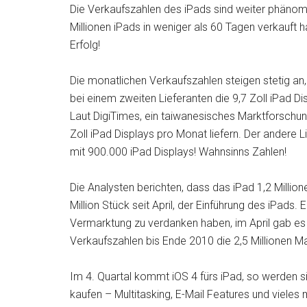
Die Verkaufszahlen des iPads sind weiter phänom
Millionen iPads in weniger als 60 Tagen verkauft ha
Erfolg!
Die monatlichen Verkaufszahlen steigen stetig an
bei einem zweiten Lieferanten die 9,7 Zoll iPad Di
Laut DigiTimes, ein taiwanesisches Marktforschun
Zoll iPad Displays pro Monat liefern. Der andere L
mit 900.000 iPad Displays! Wahnsinns Zahlen!
Die Analysten berichten, dass das iPad 1,2 Million
Million Stück seit April, der Einführung des iPads
Vermarktung zu verdanken haben, im April gab es d
Verkaufszahlen bis Ende 2010 die 2,5 Millionen M
Im 4. Quartal kommt iOS 4 fürs iPad, so werden 
kaufen – Multitasking, E-Mail Features und vieles 