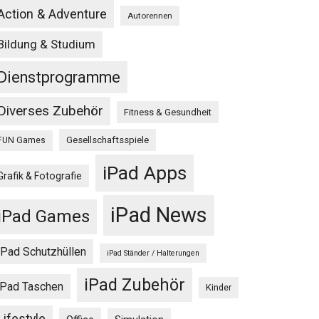
Action & Adventure
Autorennen
Bildung & Studium
Dienstprogramme
Diverses Zubehör
Fitness & Gesundheit
Gesellschaftsspiele
FUN Games
iPad Apps
Grafik & Fotografie
iPad News
iPad Games
iPad Schutzhüllen
iPad Ständer / Halterungen
iPad Zubehör
iPad Taschen
Kinder