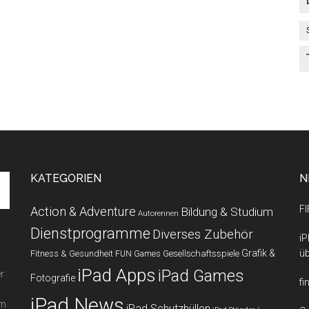
KATEGORIEN
N
FI
Action & Adventure
Bildung & Studium
Autorennen
Dienstprogramme
Diverses Zubehör
iP
Grafik &
üb
Fitness & Gesundheit
Gesellschaftsspiele
FUN Games
iPad Apps
iPad Games
r
Fotografie
fi
iPad News
em
iPad Schutzhüllen