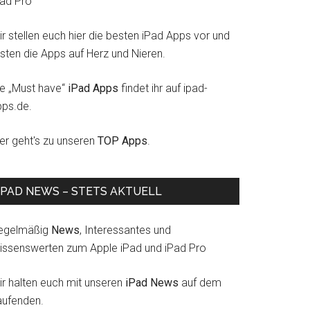
Pad Pro
r stellen euch hier die besten iPad Apps vor und
esten die Apps auf Herz und Nieren.
ie „Must have“
iPad Apps
findet ihr auf ipad-
pps.de.
ier geht's zu unseren
TOP Apps
.
IPAD NEWS – STETS AKTUELL
egelmäßig
News
, Interessantes und
issenswerten zum Apple iPad und iPad Pro
ir halten euch mit unseren
iPad News
auf dem
aufenden.