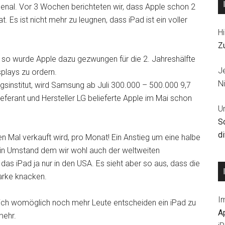
enal. Vor 3 Wochen berichteten wir, dass Apple schon 2
t. Es ist nicht mehr zu leugnen, dass iPad ist ein voller
Hi
Z
, so wurde Apple dazu gezwungen für die 2. Jahreshälfte
J
splays zu ordern.
Ni
gsinstitut, wird Samsung ab Juli 300.000 – 500.000 9,7
ieferant und Hersteller LG belieferte Apple im Mai schon
U
S
d
en Mal verkauft wird, pro Monat! Ein Anstieg um eine halbe
. Ein Umstand dem wir wohl auch der weltweiten
as iPad ja nur in den USA. Es sieht aber so aus, dass die
arke knacken.
I
sich womöglich noch mehr Leute entscheiden ein iPad zu
A
mehr.