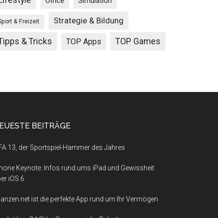
Lifestyle
Office
Simulation
Strategie & Bildung
Sport & Freizeit
Tipps & Tricks
TOP Games
TOP Apps
EUESTE BEITRÄGE
FA 13, der Sportspiel-Hammer des Jahres
hone Keynote: Infos rund ums iPad und Gewissheit
er iOS 6
nanzen.net ist die perfekte App rund um Ihr Vermögen