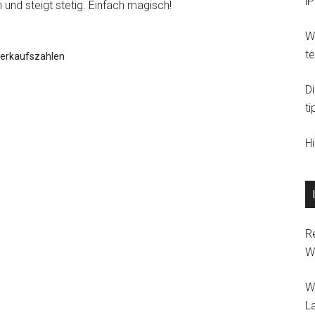
i
 und steigt stetig. Einfach magisch!
Wi
t
erkaufszahlen
D
ti
H
R
W
W
L