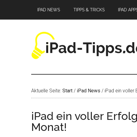
Zum
Zur
Zur
IPAD NEWS
TIPPS & TRICKS
IPAD APP
Inhalt
Seitenspalte
Fußzeile
springen
springen
springen
Aktuelle Seite:
Start
/
iPad News
/
iPad ein voller 
iPad ein voller Erfol
Monat!