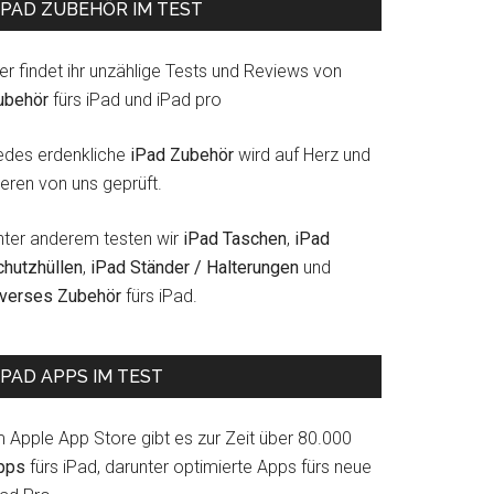
IPAD ZUBEHÖR IM TEST
er findet ihr unzählige Tests und Reviews von
ubehör
fürs iPad und iPad pro
edes erdenkliche
iPad Zubehör
wird auf Herz und
eren von uns geprüft.
nter anderem testen wir
iPad Taschen
,
iPad
chutzhüllen
,
iPad Ständer / Halterungen
und
iverses Zubehör
fürs iPad.
IPAD APPS IM TEST
m Apple App Store gibt es zur Zeit über 80.000
pps
fürs iPad, darunter optimierte Apps fürs neue