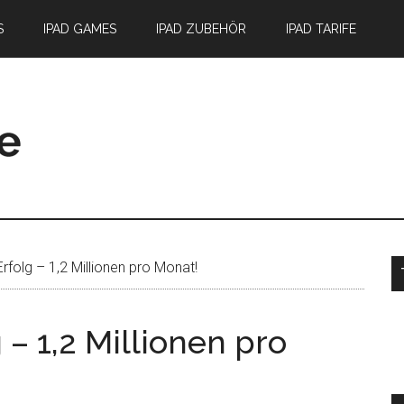
S
IPAD GAMES
IPAD ZUBEHÖR
IPAD TARIFE
S
Erfolg – 1,2 Millionen pro Monat!
g – 1,2 Millionen pro