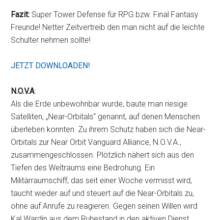
Fazit:
Super Tower Defense für RPG bzw. Final Fantasy
Freunde! Netter Zeitvertreib den man nicht auf die leichte
Schulter nehmen sollte!
JETZT DOWNLOADEN!
N.O.V.A
:
Als die Erde unbewohnbar wurde, baute man riesige
Satelliten, „Near-Orbitals“ genannt, auf denen Menschen
überleben konnten. Zu ihrem Schutz haben sich die Near-
Orbitals zur Near Orbit Vanguard Alliance, N.O.V.A.,
zusammengeschlossen. Plötzlich nähert sich aus den
Tiefen des Weltraums eine Bedrohung. Ein
Militärraumschiff, das seit einer Woche vermisst wird,
taucht wieder auf und steuert auf die Near-Orbitals zu,
ohne auf Anrufe zu reagieren. Gegen seinen Willen wird
Kal Wardin aus dem Ruhestand in den aktiven Dienst