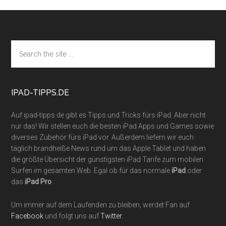
Footer
Search
the
site
...
IPAD-TIPPS.DE
Auf ipad-tipps.de gibt es Tipps und Tricks fürs iPad. Aber nicht
nur das! Wir stellen euch die besten iPad Apps und Games sowie
diverses Zubehör fürs iPad vor. Außerdem liefern wir euch
täglich brandheiße News rund um das Apple Tablet und haben
die größte Übersicht der günstigsten iPad Tarife zum mobilen
Surfen im gesamten Web. Egal ob für das normale
iPad
oder
das
iPad Pro
.
Um immer auf dem Laufenden zu bleiben, werdet Fan auf
Facebook
und folgt uns auf
Twitter
.