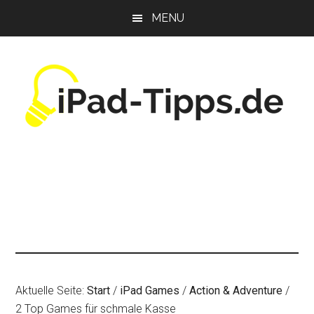
Zum
Zur
Zur
MENU
Inhalt
Seitenspalte
Fußzeile
springen
springen
springen
Aktuelle Seite:
Start
/
iPad Games
/
Action & Adventure
/
2 Top Games für schmale Kasse