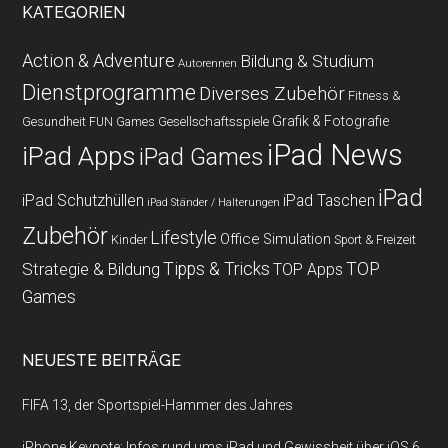
KATEGORIEN
Action & Adventure
Bildung & Studium
Autorennen
Dienstprogramme
Diverses Zubehör
Fitness &
Grafik & Fotografie
Gesundheit
Gesellschaftsspiele
FUN Games
iPad News
iPad Apps
iPad Games
iPad
iPad Schutzhüllen
iPad Taschen
iPad Ständer / Halterungen
Zubehör
Lifestyle
Office
Simulation
Kinder
Sport & Freizeit
Strategie & Bildung
Tipps & Tricks
TOP
TOP Apps
Games
NEUESTE BEITRÄGE
FIFA 13, der Sportspiel-Hammer des Jahres
iPhone Keynote: Infos rund ums iPad und Gewissheit über iOS 6