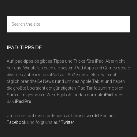
Footer
Search
the
site
...
IPAD-TIPPS.DE
Auf ipad-tipps.de gibt es Tipps und Tricks fürs iPad. Aber nicht
nur das! Wir stellen euch die besten iPad Apps und Games sowie
diverses Zubehör fürs iPad vor. Außerdem liefern wir euch
täglich brandheiße News rund um das Apple Tablet und haben
die größte Übersicht der günstigsten iPad Tarife zum mobilen
Surfen im gesamten Web. Egal ob für das normale
iPad
oder
das
iPad Pro
.
Um immer auf dem Laufenden zu bleiben, werdet Fan auf
Facebook
und folgt uns auf
Twitter
.