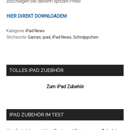
zuschlagen bei diesem spitzen Preis!
HIER DIREKT DOWNLOADEN!
Kategorie:
iPad News
Stichworte:
Games
,
ipad
,
iPad News
,
Schnäppchen
Seitenspalte
TOLLES IPAD ZUEBHÖR
Zum iPad Zubehör
IPAD ZUBEHÖR IM TEST