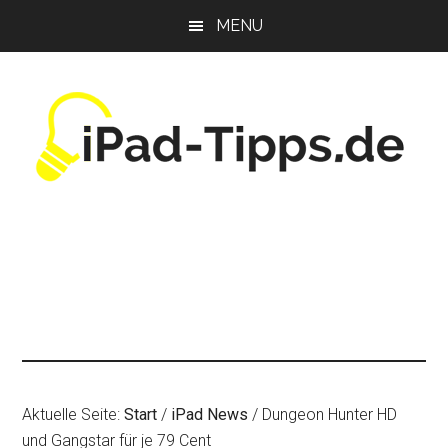
Zum
Zur
Zur
MENU
Inhalt
Seitenspalte
Fußzeile
springen
springen
springen
Aktuelle Seite:
Start
/
iPad News
/
Dungeon Hunter HD
und Gangstar für je 79 Cent