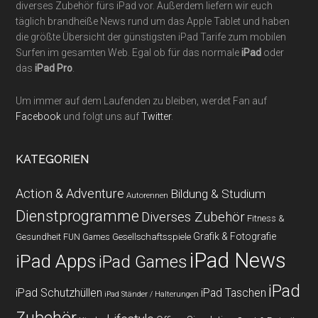
diverses Zubehör fürs iPad vor. Außerdem liefern wir euch
täglich brandheiße News rund um das Apple Tablet und haben
die größte Übersicht der günstigsten iPad Tarife zum mobilen
Surfen im gesamten Web. Egal ob für das normale
iPad
oder
das
iPad Pro
.
Um immer auf dem Laufenden zu bleiben, werdet Fan auf
Facebook
und folgt uns auf
Twitter
.
KATEGORIEN
Action & Adventure
Bildung & Studium
Autorennen
Dienstprogramme
Diverses Zubehör
Fitness &
Grafik & Fotografie
Gesundheit
Gesellschaftsspiele
FUN Games
iPad News
iPad Apps
iPad Games
iPad
iPad Schutzhüllen
iPad Taschen
iPad Ständer / Halterungen