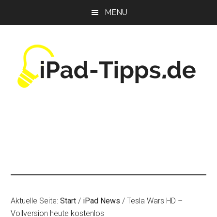
Zum
Zur
Zur
MENU
Inhalt
Seitenspalte
Fußzeile
springen
springen
springen
Aktuelle Seite:
Start
/
iPad News
/
Tesla Wars HD –
Vollversion heute kostenlos