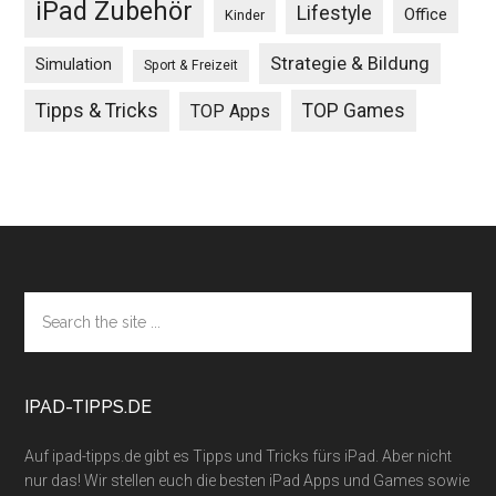
iPad Zubehör
Lifestyle
Office
Kinder
Strategie & Bildung
Simulation
Sport & Freizeit
Tipps & Tricks
TOP Games
TOP Apps
Footer
Search
the
site
...
IPAD-TIPPS.DE
Auf ipad-tipps.de gibt es Tipps und Tricks fürs iPad. Aber nicht
nur das! Wir stellen euch die besten iPad Apps und Games sowie