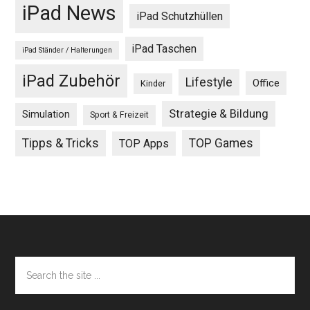
iPad News
iPad Schutzhüllen
iPad Taschen
iPad Ständer / Halterungen
iPad Zubehör
Lifestyle
Office
Kinder
Strategie & Bildung
Simulation
Sport & Freizeit
Tipps & Tricks
TOP Games
TOP Apps
Footer
Search
the
site
...