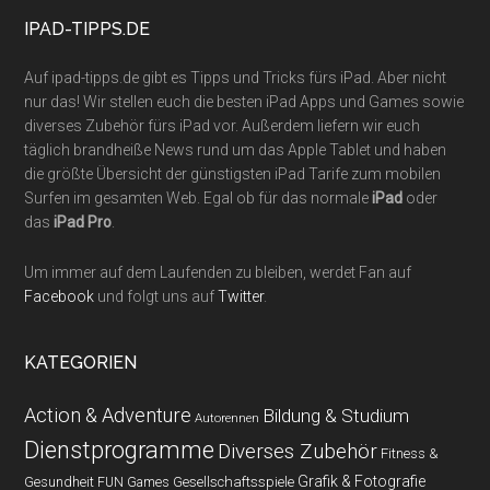
IPAD-TIPPS.DE
Auf ipad-tipps.de gibt es Tipps und Tricks fürs iPad. Aber nicht
nur das! Wir stellen euch die besten iPad Apps und Games sowie
diverses Zubehör fürs iPad vor. Außerdem liefern wir euch
täglich brandheiße News rund um das Apple Tablet und haben
die größte Übersicht der günstigsten iPad Tarife zum mobilen
Surfen im gesamten Web. Egal ob für das normale
iPad
oder
das
iPad Pro
.
Um immer auf dem Laufenden zu bleiben, werdet Fan auf
Facebook
und folgt uns auf
Twitter
.
KATEGORIEN
Action & Adventure
Bildung & Studium
Autorennen
Dienstprogramme
Diverses Zubehör
Fitness &
Grafik & Fotografie
Gesundheit
Gesellschaftsspiele
FUN Games