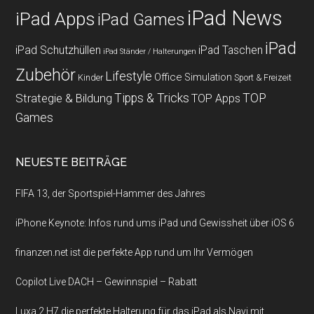
iPad News
iPad Apps
iPad Games
iPad
iPad Schutzhüllen
iPad Taschen
iPad Ständer / Halterungen
Zubehör
Lifestyle
Office
Simulation
Kinder
Sport & Freizeit
Strategie & Bildung
Tipps & Tricks
TOP
TOP Apps
Games
NEUESTE BEITRÄGE
FIFA 13, der Sportspiel-Hammer des Jahres
iPhone Keynote: Infos rund ums iPad und Gewissheit über iOS 6
finanzen.net ist die perfekte App rund um Ihr Vermögen
Copilot Live DACH – Gewinnspiel – Rabatt
Luxa 2 H7 die perfekte Halterung für das iPad als Navi mit