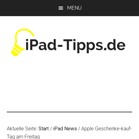
Zum
Zur
Zur
MENU
Inhalt
Seitenspalte
Fußzeile
springen
springen
springen
Aktuelle Seite:
Start
/
iPad News
/
Apple Geschenke-kauf-
Tag am Freitag