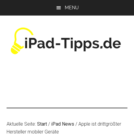
Zum
Zur
Zur
MENU
Inhalt
Seitenspalte
Fußzeile
springen
springen
springen
Aktuelle Seite:
Start
/
iPad News
/
Apple ist drittgrößter
Hersteller mobiler Geräte