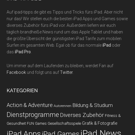
Auf ipad-tipps.de gibt es Tipps und Tricks fürs iPad. Aber nicht
nur das! Wir stellen euch die besten iPad Apps und Games sowie
diverses Zubehör fürs iPad vor. Außerdem liefern wir euch
täglich brandheiße News rund um das Apple Tablet und haben
die größte Übersicht der günstigsten iPad Tarife zum mobilen
Surfen im gesamten Web. Egal ob für das normale
iPad
oder
das
iPad Pro
.
Um immer auf dem Laufenden zu bleiben, werdet Fan auf
Facebook
und folgt uns auf
Twitter
.
KATEGORIEN
Action & Adventure
Bildung & Studium
Autorennen
Dienstprogramme
Diverses Zubehör
Fitness &
Grafik & Fotografie
Gesundheit
Gesellschaftsspiele
FUN Games
iPad News
iPad Apps
iPad Games