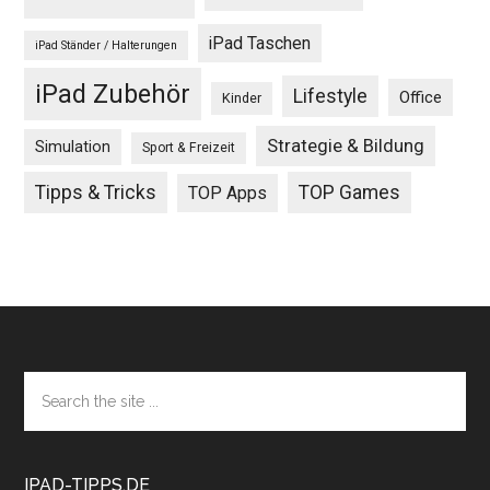
iPad Taschen
iPad Ständer / Halterungen
iPad Zubehör
Lifestyle
Office
Kinder
Strategie & Bildung
Simulation
Sport & Freizeit
Tipps & Tricks
TOP Games
TOP Apps
Footer
Search
the
site
...
IPAD-TIPPS.DE