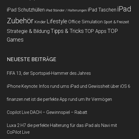
iPad
iPad Schutzhüllen
iPad Taschen
iPad Ständer / Halterungen
Zubehör
Lifestyle
Office
Simulation
Kinder
Sport & Freizeit
Strategie & Bildung
Tipps & Tricks
TOP
TOP Apps
Games
NEUESTE BEITRÄGE
FIFA 13, der Sportspiel-Hammer des Jahres
iPhone Keynote: Infos rund ums iPad und Gewissheit über iOS 6
finanzen.net ist die perfekte App rund um Ihr Vermögen
Copilot Live DACH – Gewinnspiel – Rabatt
Luxa 2 H7 die perfekte Halterung für das iPad als Navi mit
CoPilot Live