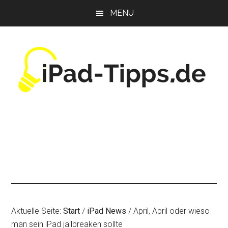
Zum
Zur
Zur
MENU
Inhalt
Seitenspalte
Fußzeile
springen
springen
springen
Aktuelle Seite:
Start
/
iPad News
/
April, April oder wieso
man sein iPad jailbreaken sollte