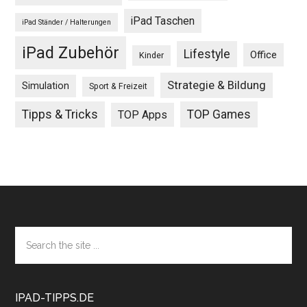
iPad Taschen
iPad Ständer / Halterungen
iPad Zubehör
Lifestyle
Office
Kinder
Strategie & Bildung
Simulation
Sport & Freizeit
Tipps & Tricks
TOP Games
TOP Apps
Footer
Search
the
site
...
IPAD-TIPPS.DE