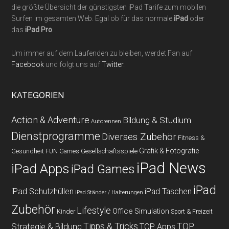
die größte Übersicht der günstigsten iPad Tarife zum mobilen
Surfen im gesamten Web. Egal ob für das normale
iPad
oder
das
iPad Pro
.
Um immer auf dem Laufenden zu bleiben, werdet Fan auf
Facebook
und folgt uns auf
Twitter
.
KATEGORIEN
Action & Adventure
Bildung & Studium
Autorennen
Dienstprogramme
Diverses Zubehör
Fitness &
Grafik & Fotografie
Gesundheit
Gesellschaftsspiele
FUN Games
iPad News
iPad Apps
iPad Games
iPad
iPad Schutzhüllen
iPad Taschen
iPad Ständer / Halterungen
Zubehör
Lifestyle
Office
Simulation
Kinder
Sport & Freizeit
Strategie & Bildung
Tipps & Tricks
TOP
TOP Apps