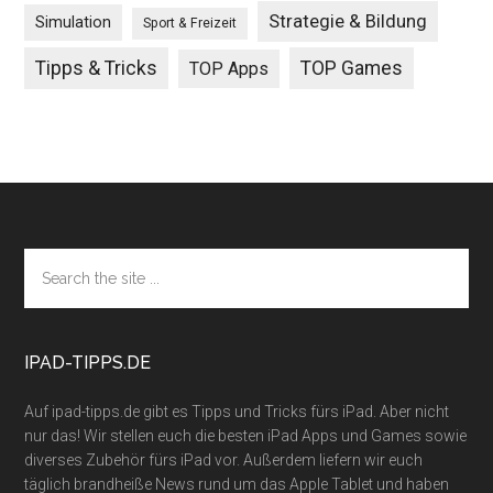
Strategie & Bildung
Simulation
Sport & Freizeit
Tipps & Tricks
TOP Games
TOP Apps
Footer
Search
the
site
...
IPAD-TIPPS.DE
Auf ipad-tipps.de gibt es Tipps und Tricks fürs iPad. Aber nicht
nur das! Wir stellen euch die besten iPad Apps und Games sowie
diverses Zubehör fürs iPad vor. Außerdem liefern wir euch
täglich brandheiße News rund um das Apple Tablet und haben