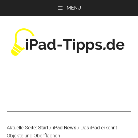
Zum
Zur
Zur
MENU
Inhalt
Seitenspalte
Fußzeile
springen
springen
springen
Aktuelle Seite:
Start
/
iPad News
/
Das iPad erkennt
Objekte und Oberflächen