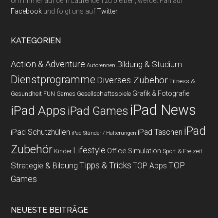
Um immer auf dem Laufenden zu bleiben, werdet Fan auf
Facebook
und folgt uns auf
Twitter
.
KATEGORIEN
Action & Adventure
Bildung & Studium
Autorennen
Dienstprogramme
Diverses Zubehör
Fitness &
Grafik & Fotografie
Gesundheit
Gesellschaftsspiele
FUN Games
iPad News
iPad Apps
iPad Games
iPad
iPad Schutzhüllen
iPad Taschen
iPad Ständer / Halterungen
Zubehör
Lifestyle
Office
Simulation
Kinder
Sport & Freizeit
Strategie & Bildung
Tipps & Tricks
TOP
TOP Apps
Games
NEUESTE BEITRÄGE