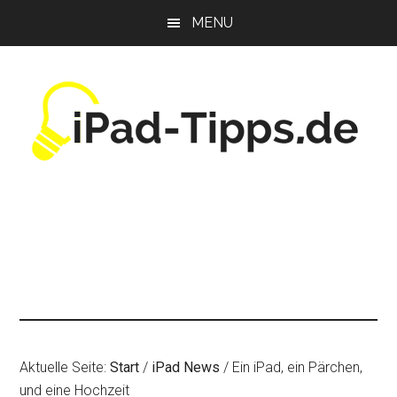
Zum
Zur
Zur
MENU
Inhalt
Seitenspalte
Fußzeile
springen
springen
springen
Aktuelle Seite:
Start
/
iPad News
/
Ein iPad, ein Pärchen,
und eine Hochzeit