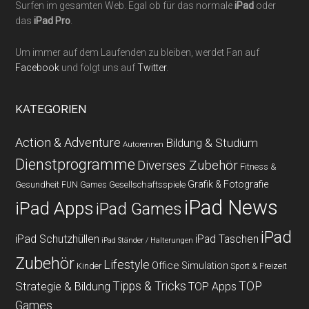
Surfen im gesamten Web. Egal ob für das normale
iPad
oder
das
iPad Pro
.
Um immer auf dem Laufenden zu bleiben, werdet Fan auf
Facebook
und folgt uns auf
Twitter
.
KATEGORIEN
Action & Adventure
Bildung & Studium
Autorennen
Dienstprogramme
Diverses Zubehör
Fitness &
Grafik & Fotografie
Gesundheit
Gesellschaftsspiele
FUN Games
iPad News
iPad Apps
iPad Games
iPad
iPad Schutzhüllen
iPad Taschen
iPad Ständer / Halterungen
Zubehör
Lifestyle
Office
Simulation
Kinder
Sport & Freizeit
Strategie & Bildung
Tipps & Tricks
TOP
TOP Apps
Games