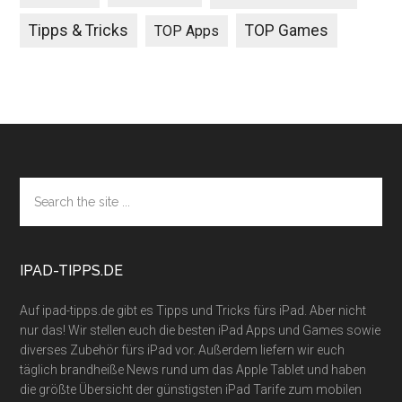
Tipps & Tricks
TOP Games
TOP Apps
Footer
Search
the
site
...
IPAD-TIPPS.DE
Auf ipad-tipps.de gibt es Tipps und Tricks fürs iPad. Aber nicht
nur das! Wir stellen euch die besten iPad Apps und Games sowie
diverses Zubehör fürs iPad vor. Außerdem liefern wir euch
täglich brandheiße News rund um das Apple Tablet und haben
die größte Übersicht der günstigsten iPad Tarife zum mobilen