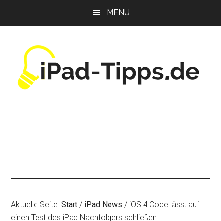
Zum
Zur
Zur
MENU
Inhalt
Seitenspalte
Fußzeile
springen
springen
springen
Aktuelle Seite:
Start
/
iPad News
/
iOS 4 Code lässt auf
einen Test des iPad Nachfolgers schließen