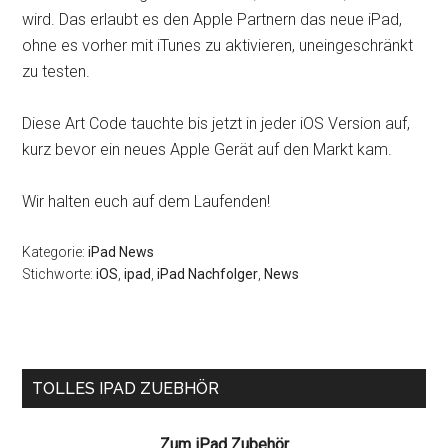
wird. Das erlaubt es den Apple Partnern das neue iPad,
ohne es vorher mit iTunes zu aktivieren, uneingeschränkt
zu testen.
Diese Art Code tauchte bis jetzt in jeder iOS Version auf,
kurz bevor ein neues Apple Gerät auf den Markt kam.
Wir halten euch auf dem Laufenden!
Kategorie:
iPad News
Stichworte:
iOS
,
ipad
,
iPad Nachfolger
,
News
Seitenspalte
TOLLES IPAD ZUEBHÖR
Zum iPad Zubehör