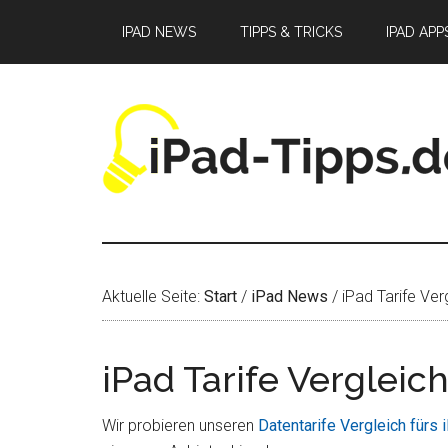
Zum
Zur
Zur
IPAD NEWS
TIPPS & TRICKS
IPAD APP
Inhalt
Seitenspalte
Fußzeile
springen
springen
springen
Aktuelle Seite:
Start
/
iPad News
/
iPad Tarife Verg
iPad Tarife Vergleich
Wir probieren unseren
Datentarife Vergleich fürs 