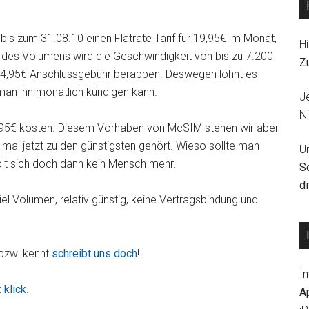
 zum 31.08.10 einen Flatrate Tarif für 19,95€ im Monat,
Hi
des Volumens wird die Geschwindigkeit von bis zu 7.200
Z
 24,95€ Anschlussgebühr berappen. Deswegen lohnt es
 man ihn monatlich kündigen kann.
J
Ni
,95€ kosten. Diesem Vorhaben von McSIM stehen wir aber
 mal jetzt zu den günstigsten gehört. Wieso sollte man
U
holt sich doch dann kein Mensch mehr.
S
d
l Volumen, relativ günstig, keine Vertragsbindung und
 bzw. kennt
schreibt uns doch
!
I
 klick
.
A