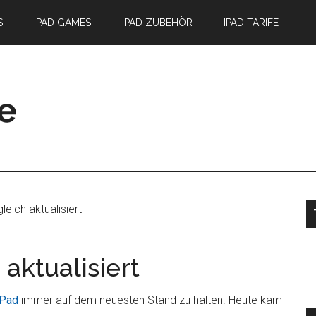
S
IPAD GAMES
IPAD ZUBEHÖR
IPAD TARIFE
S
leich aktualisiert
 aktualisiert
iPad
immer auf dem neuesten Stand zu halten. Heute kam