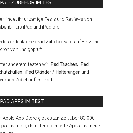
IPAD ZUBEHÖR IM TEST
er findet ihr unzählige Tests und Reviews von
ubehör
fürs iPad und iPad pro
edes erdenkliche
iPad Zubehör
wird auf Herz und
eren von uns geprüft.
nter anderem testen wir
iPad Taschen
,
iPad
chutzhüllen
,
iPad Ständer / Halterungen
und
iverses Zubehör
fürs iPad.
IPAD APPS IM TEST
m Apple App Store gibt es zur Zeit über 80.000
pps
fürs iPad, darunter optimierte Apps fürs neue