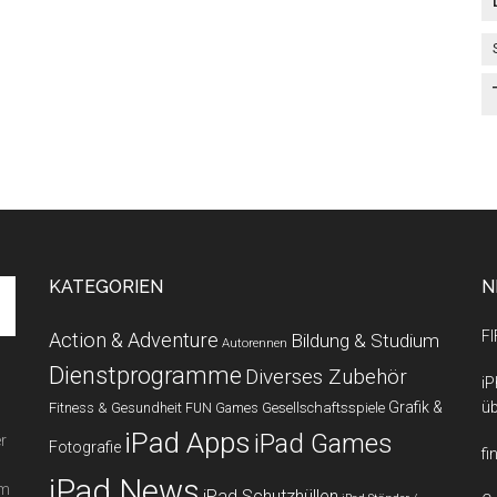
KATEGORIEN
N
FI
Action & Adventure
Bildung & Studium
Autorennen
Dienstprogramme
Diverses Zubehör
iP
Grafik &
üb
Fitness & Gesundheit
Gesellschaftsspiele
FUN Games
iPad Apps
iPad Games
r
Fotografie
fi
iPad News
em
iPad Schutzhüllen