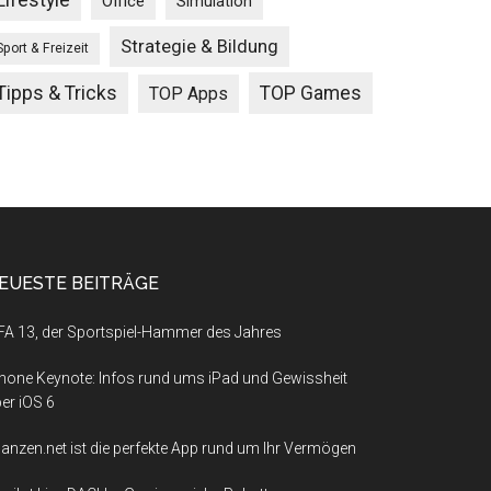
Lifestyle
Office
Simulation
Strategie & Bildung
Sport & Freizeit
Tipps & Tricks
TOP Games
TOP Apps
EUESTE BEITRÄGE
FA 13, der Sportspiel-Hammer des Jahres
hone Keynote: Infos rund ums iPad und Gewissheit
er iOS 6
nanzen.net ist die perfekte App rund um Ihr Vermögen