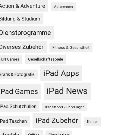
Action & Adventure
Autorennen
Bildung & Studium
Dienstprogramme
Diverses Zubehör
Fitness & Gesundheit
Gesellschaftsspiele
FUN Games
iPad Apps
Grafik & Fotografie
iPad News
iPad Games
iPad Schutzhüllen
iPad Ständer / Halterungen
iPad Zubehör
iPad Taschen
Kinder