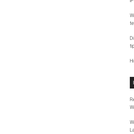
i
Wi
t
D
ti
H
R
W
W
L