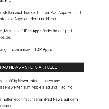
Pad Pro
r stellen euch hier die besten iPad Apps vor und
esten die Apps auf Herz und Nieren.
ie „Must have“
iPad Apps
findet ihr auf ipad-
pps.de.
ier geht's zu unseren
TOP Apps
.
IPAD NEWS – STETS AKTUELL
egelmäßig
News
, Interessantes und
issenswerten zum Apple iPad und iPad Pro
ir halten euch mit unseren
iPad News
auf dem
aufenden.