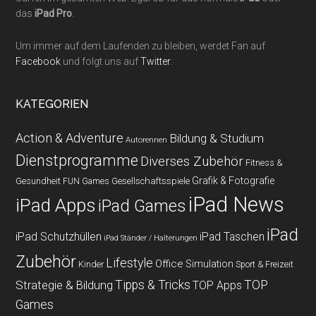
das
iPad Pro
.
Um immer auf dem Laufenden zu bleiben, werdet Fan auf
Facebook
und folgt uns auf
Twitter
.
KATEGORIEN
Action & Adventure
Bildung & Studium
Autorennen
Dienstprogramme
Diverses Zubehör
Fitness &
Grafik & Fotografie
Gesundheit
Gesellschaftsspiele
FUN Games
iPad News
iPad Apps
iPad Games
iPad
iPad Schutzhüllen
iPad Taschen
iPad Ständer / Halterungen
Zubehör
Lifestyle
Office
Simulation
Kinder
Sport & Freizeit
Strategie & Bildung
Tipps & Tricks
TOP
TOP Apps
Games