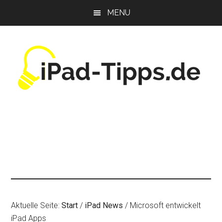
Zum
Zur
Zur
MENU
Inhalt
Seitenspalte
Fußzeile
springen
springen
springen
Aktuelle Seite:
Start
/
iPad News
/
Microsoft entwickelt
iPad Apps