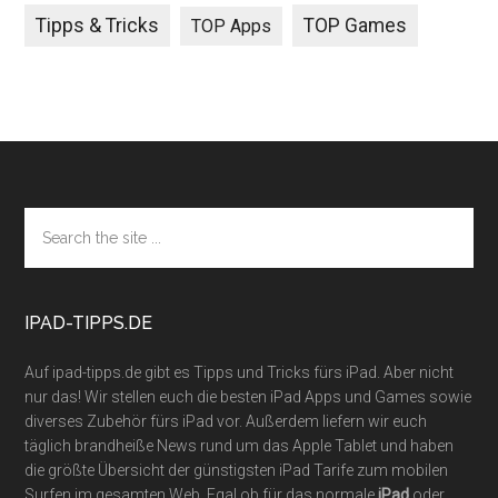
Tipps & Tricks
TOP Games
TOP Apps
Footer
Search
the
site
...
IPAD-TIPPS.DE
Auf ipad-tipps.de gibt es Tipps und Tricks fürs iPad. Aber nicht
nur das! Wir stellen euch die besten iPad Apps und Games sowie
diverses Zubehör fürs iPad vor. Außerdem liefern wir euch
täglich brandheiße News rund um das Apple Tablet und haben
die größte Übersicht der günstigsten iPad Tarife zum mobilen
Surfen im gesamten Web. Egal ob für das normale
iPad
oder