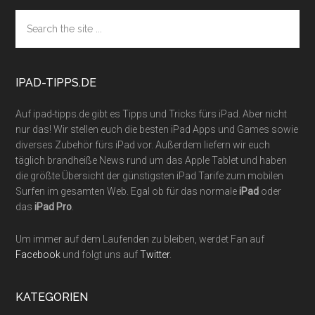
Footer
Search
the
site
...
IPAD-TIPPS.DE
Auf ipad-tipps.de gibt es Tipps und Tricks fürs iPad. Aber nicht
nur das! Wir stellen euch die besten iPad Apps und Games sowie
diverses Zubehör fürs iPad vor. Außerdem liefern wir euch
täglich brandheiße News rund um das Apple Tablet und haben
die größte Übersicht der günstigsten iPad Tarife zum mobilen
Surfen im gesamten Web. Egal ob für das normale
iPad
oder
das
iPad Pro
.
Um immer auf dem Laufenden zu bleiben, werdet Fan auf
Facebook
und folgt uns auf
Twitter
.
KATEGORIEN