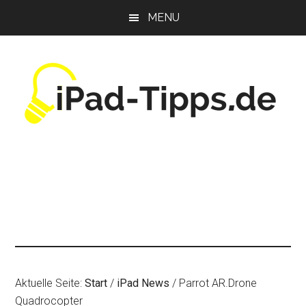
Zum
Zur
Zur
MENU
Inhalt
Seitenspalte
Fußzeile
springen
springen
springen
Aktuelle Seite:
Start
/
iPad News
/
Parrot AR.Drone
Quadrocopter