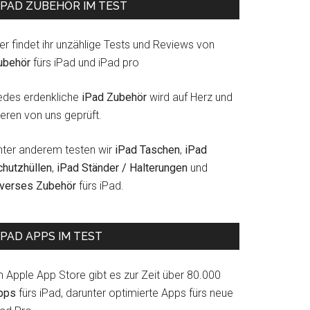
IPAD ZUBEHÖR IM TEST
er findet ihr unzählige Tests und Reviews von
ubehör
fürs iPad und iPad pro
edes erdenkliche
iPad Zubehör
wird auf Herz und
eren von uns geprüft.
nter anderem testen wir
iPad Taschen
,
iPad
chutzhüllen
,
iPad Ständer / Halterungen
und
iverses Zubehör
fürs iPad.
IPAD APPS IM TEST
m Apple App Store gibt es zur Zeit über 80.000
pps
fürs iPad, darunter optimierte Apps fürs neue