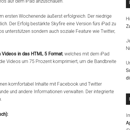
deos auf dem iPad anzuschauen.
m ersten Wochenende äußerst erfolgreich. Der niedrige
Hi
ich. Der Erfolg bestärkte Skyfire eine Version fürs iPad zu
Z
eos unterstützen sondern auch soziale Feature wie Twitter,
J
Ni
h Videos in das HTML 5 Format
, welches mit dem iPad
e Videos um 75 Prozent komprimiert, um die Bandbreite
U
S
d
nnen komfortabel Inhalte mit Facebook und Twitter
unde und andere Informationen verwalten. Der integrierte
.
ch):
I
A