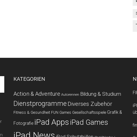
KATEGORIEN
N
FI
Action & Adventure
Bildung & Studium
Autorennen
Dienstprogramme
Diverses Zubehör
iP
Grafik &
üb
Fitness & Gesundheit
Gesellschaftsspiele
FUN Games
iPad Apps
iPad Games
r
Fotografie
fi
iPad News
em
iPad Schutzhüllen