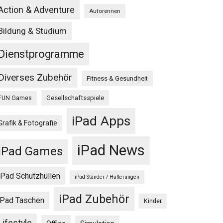
Action & Adventure
Autorennen
Bildung & Studium
Dienstprogramme
Diverses Zubehör
Fitness & Gesundheit
Gesellschaftsspiele
FUN Games
iPad Apps
Grafik & Fotografie
iPad News
iPad Games
iPad Schutzhüllen
iPad Ständer / Halterungen
iPad Zubehör
iPad Taschen
Kinder