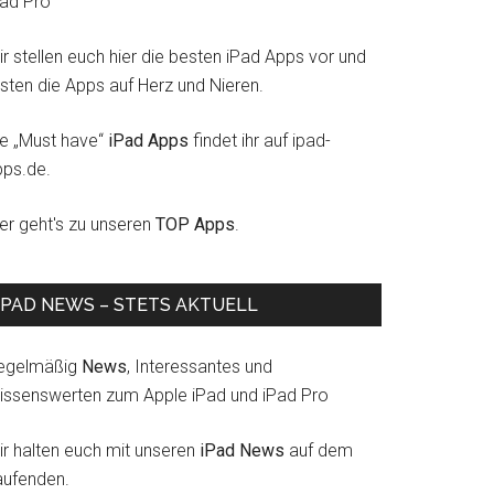
Pad Pro
r stellen euch hier die besten iPad Apps vor und
esten die Apps auf Herz und Nieren.
ie „Must have“
iPad Apps
findet ihr auf ipad-
pps.de.
ier geht's zu unseren
TOP Apps
.
IPAD NEWS – STETS AKTUELL
egelmäßig
News
, Interessantes und
issenswerten zum Apple iPad und iPad Pro
ir halten euch mit unseren
iPad News
auf dem
aufenden.