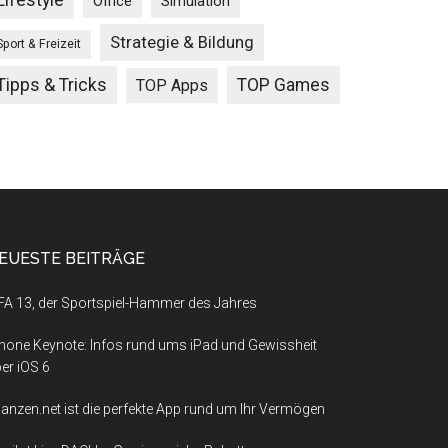
Lifestyle
Office
Simulation
Strategie & Bildung
Sport & Freizeit
Tipps & Tricks
TOP Games
TOP Apps
EUESTE BEITRÄGE
FA 13, der Sportspiel-Hammer des Jahres
hone Keynote: Infos rund ums iPad und Gewissheit
er iOS 6
nanzen.net ist die perfekte App rund um Ihr Vermögen