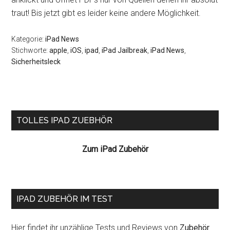
traut! Bis jetzt gibt es leider keine andere Möglichkeit.
Kategorie:
iPad News
Stichworte:
apple
,
iOS
,
ipad
,
iPad Jailbreak
,
iPad News
,
Sicherheitsleck
Seitenspalte
TOLLES IPAD ZUEBHÖR
Zum iPad Zubehör
IPAD ZUBEHÖR IM TEST
Hier findet ihr unzählige Tests und Reviews von
Zubehör