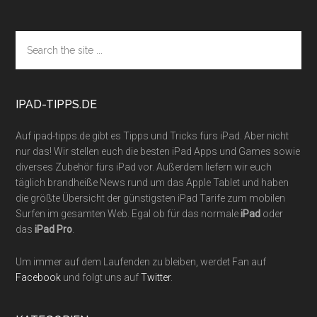
Footer
Search
the
site
...
IPAD-TIPPS.DE
Auf ipad-tipps.de gibt es Tipps und Tricks fürs iPad. Aber nicht
nur das! Wir stellen euch die besten iPad Apps und Games sowie
diverses Zubehör fürs iPad vor. Außerdem liefern wir euch
täglich brandheiße News rund um das Apple Tablet und haben
die größte Übersicht der günstigsten iPad Tarife zum mobilen
Surfen im gesamten Web. Egal ob für das normale
iPad
oder
das
iPad Pro
.
Um immer auf dem Laufenden zu bleiben, werdet Fan auf
Facebook
und folgt uns auf
Twitter
.