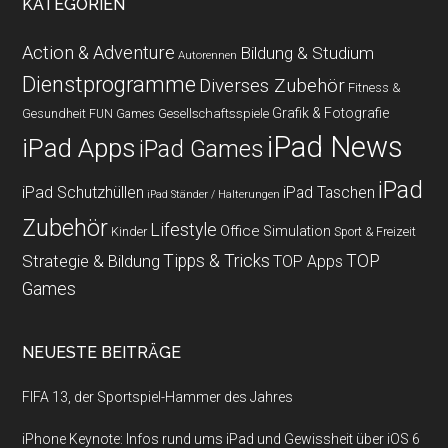
KATEGORIEN
Action & Adventure
Bildung & Studium
Autorennen
Dienstprogramme
Diverses Zubehör
Fitness &
Grafik & Fotografie
Gesundheit
Gesellschaftsspiele
FUN Games
iPad News
iPad Apps
iPad Games
iPad
iPad Schutzhüllen
iPad Taschen
iPad Ständer / Halterungen
Zubehör
Lifestyle
Office
Simulation
Kinder
Sport & Freizeit
Strategie & Bildung
Tipps & Tricks
TOP
TOP Apps
Games
NEUESTE BEITRÄGE
FIFA 13, der Sportspiel-Hammer des Jahres
iPhone Keynote: Infos rund ums iPad und Gewissheit über iOS 6