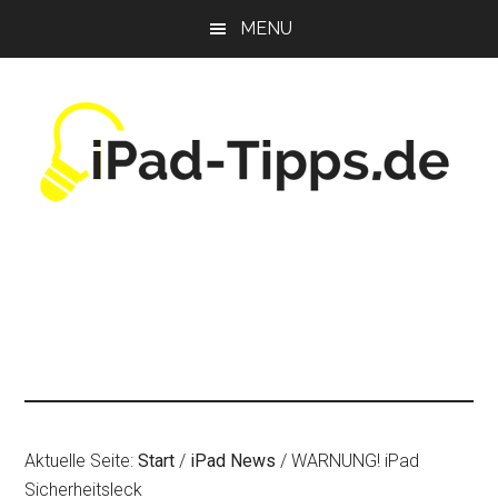
Zum
Zur
Zur
MENU
Inhalt
Seitenspalte
Fußzeile
springen
springen
springen
Aktuelle Seite:
Start
/
iPad News
/
WARNUNG! iPad
Sicherheitsleck