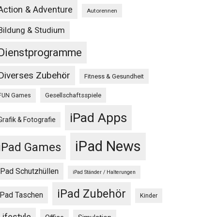
Action & Adventure
Autorennen
Bildung & Studium
Dienstprogramme
Diverses Zubehör
Fitness & Gesundheit
Gesellschaftsspiele
FUN Games
iPad Apps
Grafik & Fotografie
iPad News
iPad Games
iPad Schutzhüllen
iPad Ständer / Halterungen
iPad Zubehör
iPad Taschen
Kinder