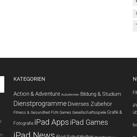
KATEGORIEN
N
FI
Action & Adventure
Bildung & Studium
Autorennen
Dienstprogramme
Diverses Zubehör
iP
Grafik &
üb
Fitness & Gesundheit
Gesellschaftsspiele
FUN Games
iPad Apps
iPad Games
r
Fotografie
fi
iPad News
em
iPad Schutzhüllen