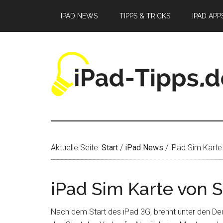
Zum
Zur
Zur
IPAD NEWS
TIPPS & TRICKS
IPAD APP
Inhalt
Seitenspalte
Fußzeile
springen
springen
springen
Aktuelle Seite:
Start
/
iPad News
/
iPad Sim Karte
iPad Sim Karte von 
Nach dem Start des iPad 3G, brennt unter den D