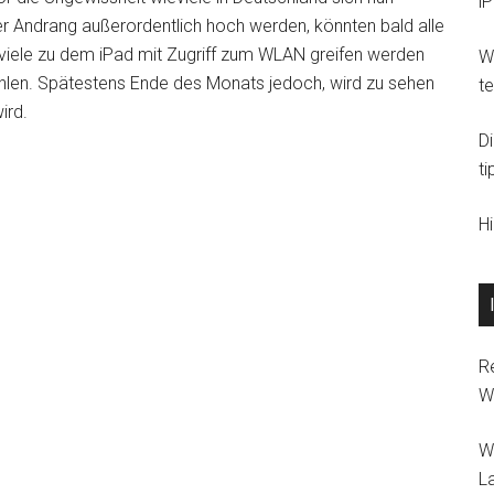
i
er Andrang außerordentlich hoch werden, könnten bald alle
 viele zu dem iPad mit Zugriff zum WLAN greifen werden
Wi
hlen. Spätestens Ende des Monats jedoch, wird zu sehen
t
ird.
D
ti
H
R
W
W
L