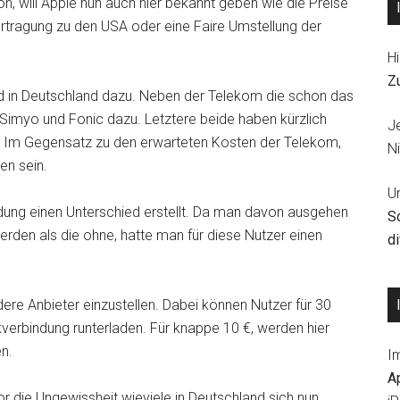
, will Apple nun auch hier bekannt geben wie die Preise
rtragung zu den USA oder eine Faire Umstellung der
Hi
Z
ad in Deutschland dazu. Neben der Telekom die schon das
Simyo und Fonic dazu. Letztere beide haben kürzlich
J
. Im Gegensatz zu den erwarteten Kosten der Telekom,
Ni
en sein.
U
dung einen Unterschied erstellt. Da man davon ausgehen
S
rden als die ohne, hatte man für diese Nutzer einen
d
ere Anbieter einzustellen. Dabei können Nutzer für 30
verbindung runterladen. Für knappe 10 €, werden hier
n.
I
A
vor die Ungewissheit wieviele in Deutschland sich nun