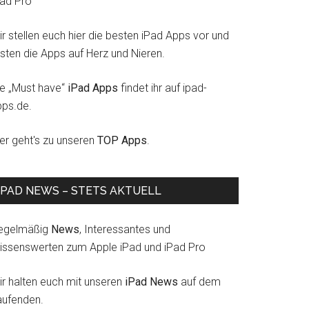
Pad Pro
r stellen euch hier die besten iPad Apps vor und
esten die Apps auf Herz und Nieren.
ie „Must have“
iPad Apps
findet ihr auf ipad-
pps.de.
ier geht's zu unseren
TOP Apps
.
IPAD NEWS – STETS AKTUELL
egelmäßig
News
, Interessantes und
issenswerten zum Apple iPad und iPad Pro
ir halten euch mit unseren
iPad News
auf dem
aufenden.