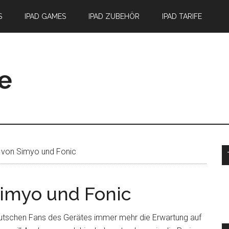
S
IPAD GAMES
IPAD ZUBEHÖR
IPAD TARIFE
S
 von Simyo und Fonic
Simyo und Fonic
eutschen Fans des Gerätes immer mehr die Erwartung auf