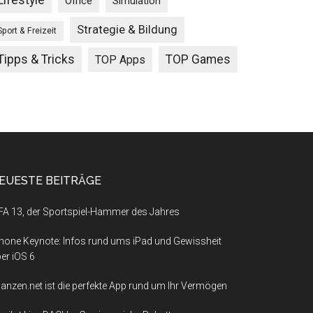
Lifestyle
Office
Simulation
Strategie & Bildung
Sport & Freizeit
Tipps & Tricks
TOP Games
TOP Apps
EUESTE BEITRÄGE
FA 13, der Sportspiel-Hammer des Jahres
hone Keynote: Infos rund ums iPad und Gewissheit
er iOS 6
nanzen.net ist die perfekte App rund um Ihr Vermögen