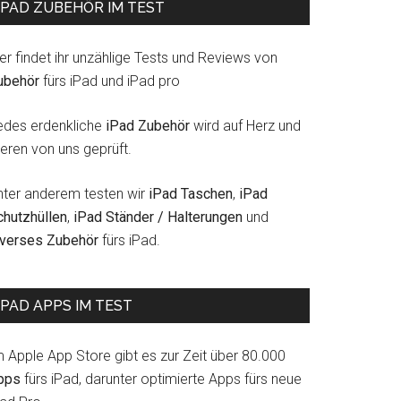
IPAD ZUBEHÖR IM TEST
er findet ihr unzählige Tests und Reviews von
ubehör
fürs iPad und iPad pro
edes erdenkliche
iPad Zubehör
wird auf Herz und
eren von uns geprüft.
nter anderem testen wir
iPad Taschen
,
iPad
chutzhüllen
,
iPad Ständer / Halterungen
und
iverses Zubehör
fürs iPad.
IPAD APPS IM TEST
m Apple App Store gibt es zur Zeit über 80.000
pps
fürs iPad, darunter optimierte Apps fürs neue