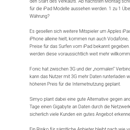
den Start des Verkaufs. Ab nächsten Montag schon
für die iPad Modelle aussehen werden. 1 zu 1 Übe
Währung?
Es gesellen sich weitere Mitspieler um Apples iP
iPhone alleine hielt, kommen nun auch Vodafone, 
Preise für das Surfen vom iPad bekannt gegeben
werden diese voraussichtlich weit mehr willkomm
Fonic hat zwischen 3G und der „normalen“ Verbin
kann das Nutzer mit 3G mehr Daten runterladen we
höheren Preis für die Internetnutzung geplant.
Simyo plant dabei eine gute Alternative gegen and
Tage einen Gigabyte an Daten durch die Netzwerk
sicherlich viele Kunden ein gutes Angebot erkenne
Ein Risiko für sämtliche Anbieter bleibt nach wie 