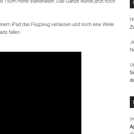
us 150m Höhe standhalten. Das Ganze wurde jetzt noch
Hi
 einem iPad das Flugzeug verlassen und noch eine Weile
Z
ads fallen.
J
Ni
U
S
d
I
A