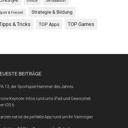
Lifestyle
Office
Simulation
Strategie & Bildung
Sport & Freizeit
Tipps & Tricks
TOP Games
TOP Apps
EUESTE BEITRÄGE
FA 13, der Sportspiel-Hammer des Jahres
hone Keynote: Infos rund ums iPad und Gewissheit
er iOS 6
nanzen.net ist die perfekte App rund um Ihr Vermögen