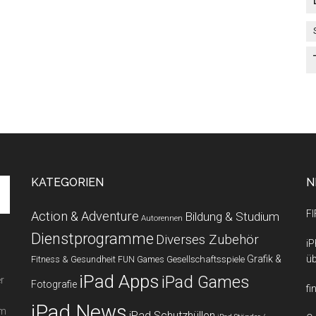
KATEGORIEN
N
FI
Action & Adventure
Bildung & Studium
Autorennen
Dienstprogramme
Diverses Zubehör
iP
Grafik &
üb
Fitness & Gesundheit
Gesellschaftsspiele
FUN Games
iPad Apps
iPad Games
r
Fotografie
fi
iPad News
em
iPad Schutzhüllen