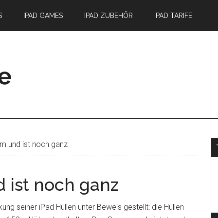
S
IPAD GAMES
IPAD ZUBEHÖR
IPAD TARIFE
S
m und ist noch ganz
d ist noch ganz
ng seiner iPad Hüllen unter Beweis gestellt: die Hüllen