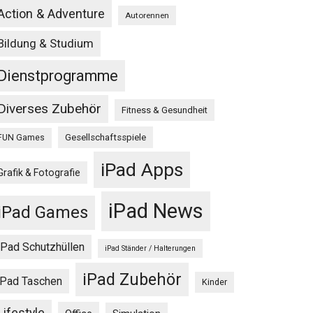
Action & Adventure
Autorennen
Bildung & Studium
Dienstprogramme
Diverses Zubehör
Fitness & Gesundheit
Gesellschaftsspiele
FUN Games
iPad Apps
Grafik & Fotografie
iPad News
iPad Games
iPad Schutzhüllen
iPad Ständer / Halterungen
iPad Zubehör
iPad Taschen
Kinder