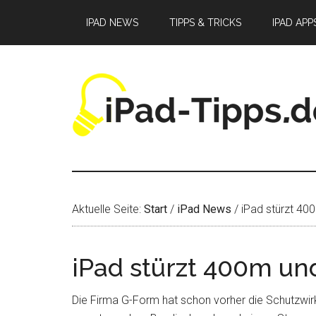
Zum
Zur
Zur
IPAD NEWS
TIPPS & TRICKS
IPAD APP
Inhalt
Seitenspalte
Fußzeile
springen
springen
springen
Aktuelle Seite:
Start
/
iPad News
/
iPad stürzt 400
iPad stürzt 400m un
Die Firma G-Form hat schon vorher die Schutzwirku