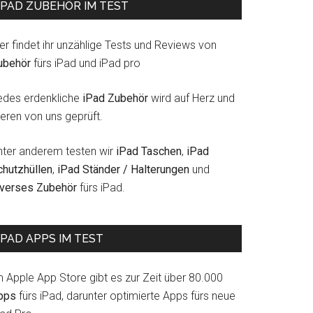
IPAD ZUBEHÖR IM TEST
er findet ihr unzählige Tests und Reviews von
ubehör
fürs iPad und iPad pro
edes erdenkliche
iPad Zubehör
wird auf Herz und
eren von uns geprüft.
nter anderem testen wir
iPad Taschen
,
iPad
chutzhüllen
,
iPad Ständer / Halterungen
und
iverses Zubehör
fürs iPad.
IPAD APPS IM TEST
m Apple App Store gibt es zur Zeit über 80.000
pps
fürs iPad, darunter optimierte Apps fürs neue