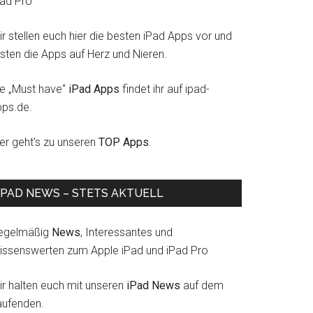
Pad Pro
r stellen euch hier die besten iPad Apps vor und
esten die Apps auf Herz und Nieren.
ie „Must have“
iPad Apps
findet ihr auf ipad-
pps.de.
ier geht's zu unseren
TOP Apps
.
IPAD NEWS – STETS AKTUELL
egelmäßig
News
, Interessantes und
issenswerten zum Apple iPad und iPad Pro
ir halten euch mit unseren
iPad News
auf dem
aufenden.