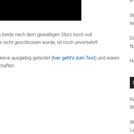
i
Wi
t
s beide nach dem gewaltigen Sturz noch voll
D
le nicht geschlossen wurde, ist noch unversehrt!
ti
eeve ausgiebig getestet (
hier geht’s zum Test
) und waren
H
haften.
R
W
W
L