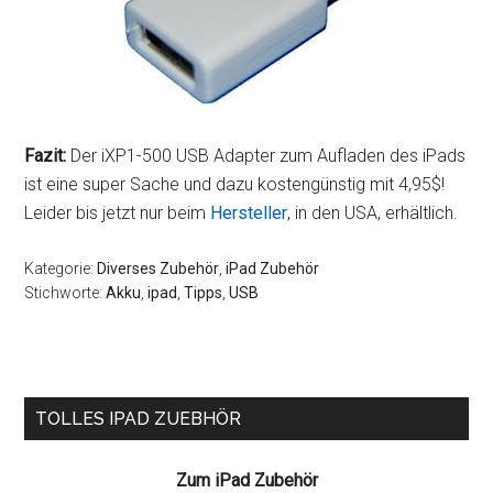
Fazit:
Der iXP1-500 USB Adapter zum Aufladen des iPads
ist eine super Sache und dazu kostengünstig mit 4,95$!
Leider bis jetzt nur beim
Hersteller
, in den USA, erhältlich.
Kategorie:
Diverses Zubehör
,
iPad Zubehör
Stichworte:
Akku
,
ipad
,
Tipps
,
USB
Seitenspalte
TOLLES IPAD ZUEBHÖR
Zum iPad Zubehör