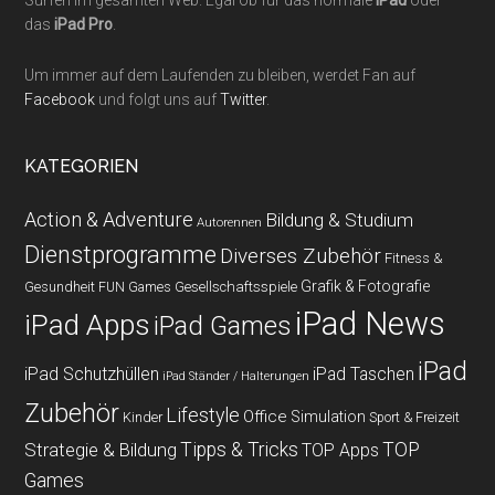
Surfen im gesamten Web. Egal ob für das normale
iPad
oder
das
iPad Pro
.
Um immer auf dem Laufenden zu bleiben, werdet Fan auf
Facebook
und folgt uns auf
Twitter
.
KATEGORIEN
Action & Adventure
Bildung & Studium
Autorennen
Dienstprogramme
Diverses Zubehör
Fitness &
Grafik & Fotografie
Gesundheit
Gesellschaftsspiele
FUN Games
iPad News
iPad Apps
iPad Games
iPad
iPad Schutzhüllen
iPad Taschen
iPad Ständer / Halterungen
Zubehör
Lifestyle
Office
Simulation
Kinder
Sport & Freizeit
Strategie & Bildung
Tipps & Tricks
TOP
TOP Apps
Games