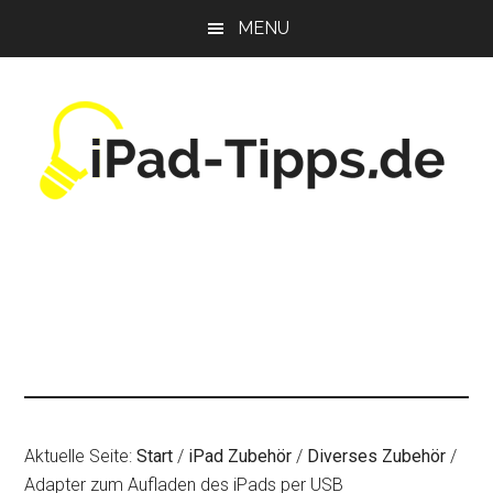
Zum
Zur
Zur
MENU
Inhalt
Seitenspalte
Fußzeile
springen
springen
springen
Aktuelle Seite:
Start
/
iPad Zubehör
/
Diverses Zubehör
/
Adapter zum Aufladen des iPads per USB