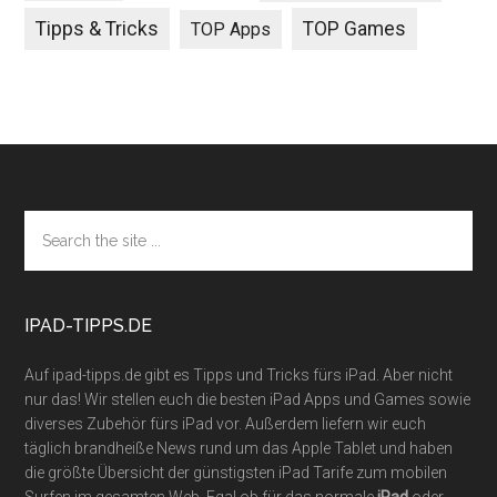
Tipps & Tricks
TOP Games
TOP Apps
Footer
Search
the
site
...
IPAD-TIPPS.DE
Auf ipad-tipps.de gibt es Tipps und Tricks fürs iPad. Aber nicht
nur das! Wir stellen euch die besten iPad Apps und Games sowie
diverses Zubehör fürs iPad vor. Außerdem liefern wir euch
täglich brandheiße News rund um das Apple Tablet und haben
die größte Übersicht der günstigsten iPad Tarife zum mobilen