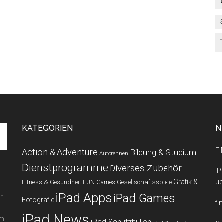
KATEGORIEN
N
FI
Action & Adventure
Bildung & Studium
Autorennen
Dienstprogramme
Diverses Zubehör
iP
Grafik &
üb
Fitness & Gesundheit
Gesellschaftsspiele
FUN Games
iPad Apps
iPad Games
r
Fotografie
fi
iPad News
em
iPad Schutzhüllen