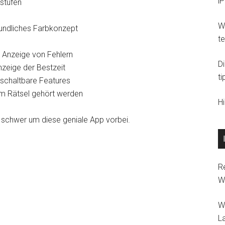
i
sstufen
Wi
eundliches Farbkonzept
t
 Anzeige von Fehlern
D
nzeige der Bestzeit
ti
schaltbare Features
im Rätsel gehört werden
H
 schwer um diese geniale App vorbei.
R
W
W
L