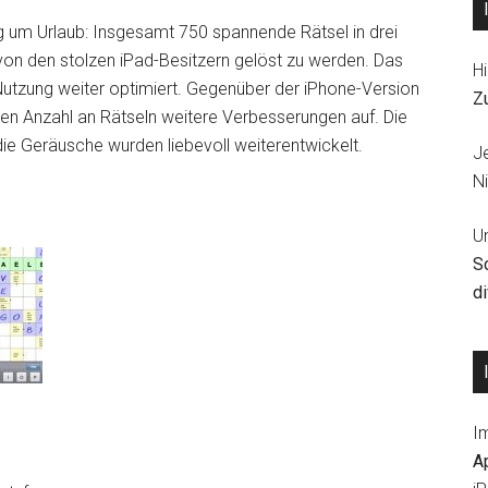
 um Urlaub: Insgesamt 750 spannende Rätsel in drei
von den stolzen iPad-Besitzern gelöst zu werden. Das
Hi
-Nutzung weiter optimiert. Gegenüber der iPhone-Version
Z
en Anzahl an Rätseln weitere Verbesserungen auf. Die
die Geräusche wurden liebevoll weiterentwickelt.
J
Ni
U
S
d
I
A