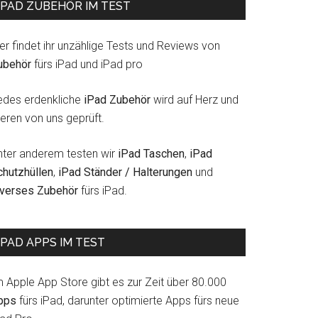
IPAD ZUBEHÖR IM TEST
er findet ihr unzählige Tests und Reviews von
ubehör
fürs iPad und iPad pro
edes erdenkliche
iPad Zubehör
wird auf Herz und
eren von uns geprüft.
nter anderem testen wir
iPad Taschen
,
iPad
chutzhüllen
,
iPad Ständer / Halterungen
und
iverses Zubehör
fürs iPad.
IPAD APPS IM TEST
m Apple App Store gibt es zur Zeit über 80.000
pps
fürs iPad, darunter optimierte Apps fürs neue