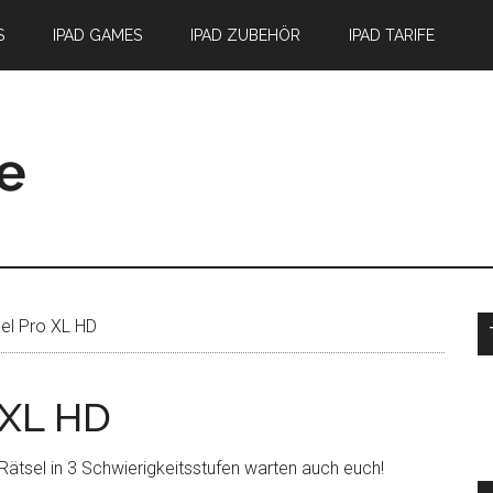
S
IPAD GAMES
IPAD ZUBEHÖR
IPAD TARIFE
S
el Pro XL HD
 XL HD
ätsel in 3 Schwierigkeitsstufen warten auch euch!