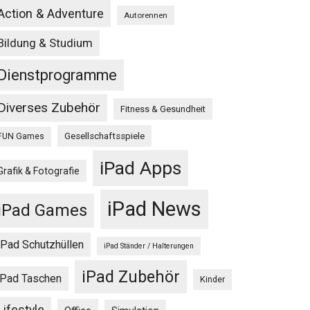
Action & Adventure
Autorennen
Bildung & Studium
Dienstprogramme
Diverses Zubehör
Fitness & Gesundheit
Gesellschaftsspiele
FUN Games
iPad Apps
Grafik & Fotografie
iPad News
iPad Games
iPad Schutzhüllen
iPad Ständer / Halterungen
iPad Zubehör
iPad Taschen
Kinder