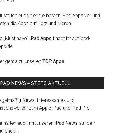
Pad Pro
r stellen euch hier die besten iPad Apps vor und
esten die Apps auf Herz und Nieren.
ie „Must have“
iPad Apps
findet ihr auf ipad-
pps.de.
ier geht's zu unseren
TOP Apps
.
IPAD NEWS – STETS AKTUELL
egelmäßig
News
, Interessantes und
issenswerten zum Apple iPad und iPad Pro
ir halten euch mit unseren
iPad News
auf dem
aufenden.