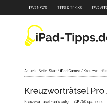
Zum
Zur
Zur
IPAD NEWS
TIPPS & TRICKS
IPAD APP
Inhalt
Seitenspalte
Fußzeile
springen
springen
springen
Aktuelle Seite:
Start
/
iPad Games
/
Kreuzworträts
Kreuzworträtsel Pro
Kreuzworträsel Fan´s aufgepaßt! 750 spannende R