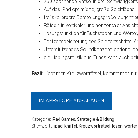
750 spannende Rätsel in drei Schwierigkeit
Auf das iPad optimierte, große Spielfläche
frei skalierbare Darstellungsgröße, augenfr
Rätseln in vertikaler und horizontaler Ansicht
Lösungsfunktion für Buchstaben und Wörter,
Echtzeitspeicherung des Spielfortschritts, A
Unterstützendes Soundkonzept, optional ab
die Lieblingsmusik aus iTunes kann auch be
Fazit
: Liebt man Kreuzworträtsel, kommt man nur
IM APPSTORE ANSCHAUEN
Kategorie:
iPad Games
,
Strategie & Bildung
Stichworte:
ipad
,
kniffel
,
Kreuzworträtsel
,
lösen
,
wörter