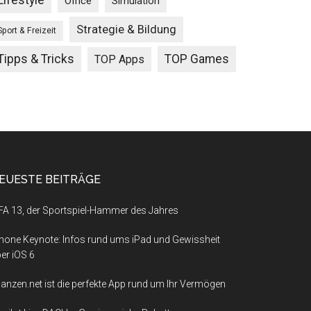
Lifestyle
Office
Simulation
Strategie & Bildung
Sport & Freizeit
Tipps & Tricks
TOP Games
TOP Apps
EUESTE BEITRÄGE
FA 13, der Sportspiel-Hammer des Jahres
hone Keynote: Infos rund ums iPad und Gewissheit
er iOS 6
nanzen.net ist die perfekte App rund um Ihr Vermögen