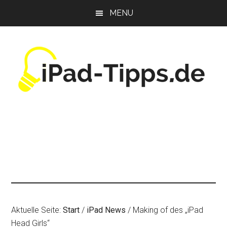
Zum
Zur
Zur
MENU
Inhalt
Seitenspalte
Fußzeile
springen
springen
springen
Aktuelle Seite:
Start
/
iPad News
/
Making of des „iPad
Head Girls“