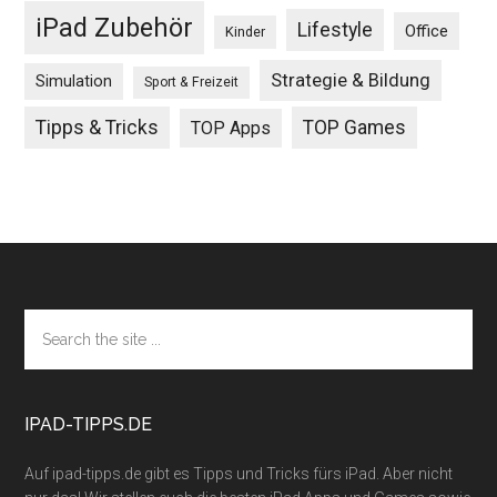
iPad Zubehör
Lifestyle
Office
Kinder
Strategie & Bildung
Simulation
Sport & Freizeit
Tipps & Tricks
TOP Games
TOP Apps
Footer
Search
the
site
...
IPAD-TIPPS.DE
Auf ipad-tipps.de gibt es Tipps und Tricks fürs iPad. Aber nicht