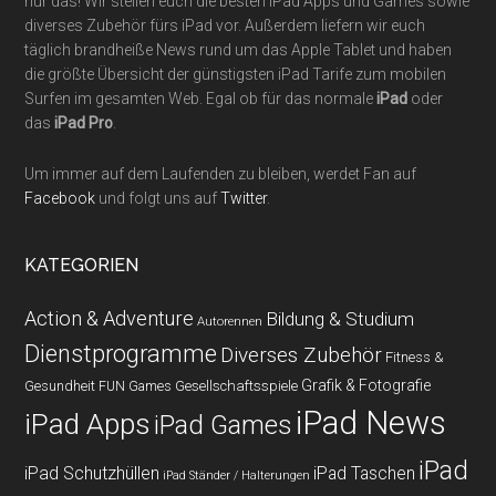
nur das! Wir stellen euch die besten iPad Apps und Games sowie
diverses Zubehör fürs iPad vor. Außerdem liefern wir euch
täglich brandheiße News rund um das Apple Tablet und haben
die größte Übersicht der günstigsten iPad Tarife zum mobilen
Surfen im gesamten Web. Egal ob für das normale
iPad
oder
das
iPad Pro
.
Um immer auf dem Laufenden zu bleiben, werdet Fan auf
Facebook
und folgt uns auf
Twitter
.
KATEGORIEN
Action & Adventure
Bildung & Studium
Autorennen
Dienstprogramme
Diverses Zubehör
Fitness &
Grafik & Fotografie
Gesundheit
Gesellschaftsspiele
FUN Games
iPad News
iPad Apps
iPad Games
iPad
iPad Schutzhüllen
iPad Taschen
iPad Ständer / Halterungen