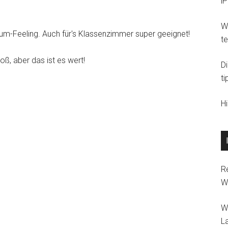
i
Wi
um-Feeling. Auch für's Klassenzimmer super geeignet!
t
oß, aber das ist es wert!
D
ti
H
R
W
W
L