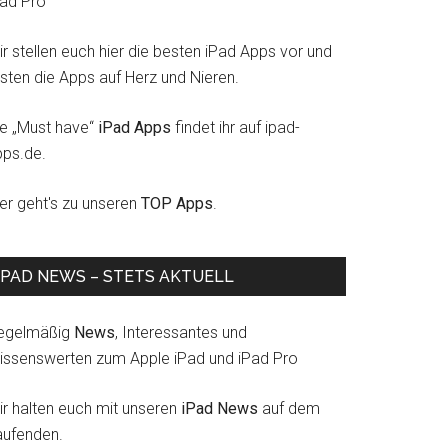
Pad Pro
r stellen euch hier die besten iPad Apps vor und
esten die Apps auf Herz und Nieren.
ie „Must have“
iPad Apps
findet ihr auf ipad-
pps.de.
ier geht's zu unseren
TOP Apps
.
IPAD NEWS – STETS AKTUELL
egelmäßig
News
, Interessantes und
issenswerten zum Apple iPad und iPad Pro
ir halten euch mit unseren
iPad News
auf dem
aufenden.