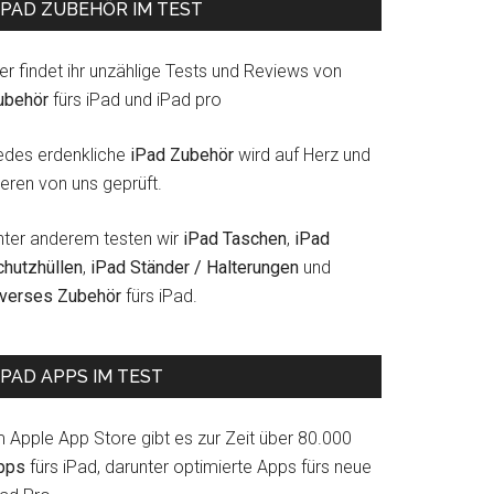
IPAD ZUBEHÖR IM TEST
er findet ihr unzählige Tests und Reviews von
ubehör
fürs iPad und iPad pro
edes erdenkliche
iPad Zubehör
wird auf Herz und
eren von uns geprüft.
nter anderem testen wir
iPad Taschen
,
iPad
chutzhüllen
,
iPad Ständer / Halterungen
und
iverses Zubehör
fürs iPad.
IPAD APPS IM TEST
m Apple App Store gibt es zur Zeit über 80.000
pps
fürs iPad, darunter optimierte Apps fürs neue