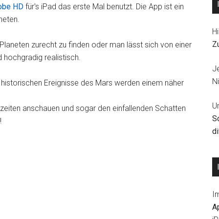
obe HD
für's iPad das erste Mal benutzt. Die App ist ein
neten.
Hi
Z
laneten zurecht zu finden oder man lässt sich von einer
d hochgradig realistisch.
J
Ni
istorischen Ereignisse des Mars werden einem näher
U
zeiten anschauen und sogar den einfallenden Schatten
S
!
d
I
A