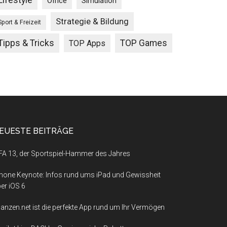
Lifestyle
Office
Simulation
Strategie & Bildung
Sport & Freizeit
Tipps & Tricks
TOP Games
TOP Apps
EUESTE BEITRÄGE
FA 13, der Sportspiel-Hammer des Jahres
hone Keynote: Infos rund ums iPad und Gewissheit
er iOS 6
nanzen.net ist die perfekte App rund um Ihr Vermögen