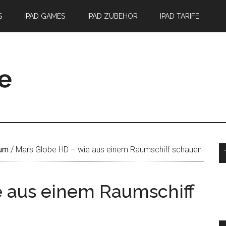
S
IPAD GAMES
IPAD ZUBEHÖR
IPAD TARIFE
S
ium
/
Mars Globe HD – wie aus einem Raumschiff schauen
e aus einem Raumschiff