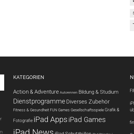
KATEGORIEN
N
FI
Action & Adventure
Bildung & Studium
Autorennen
Dienstprogramme
Diverses Zubehör
iP
Grafik &
üb
Fitness & Gesundheit
Gesellschaftsspiele
FUN Games
iPad Apps
iPad Games
r
Fotografie
fi
iPad News
em
iPad Schutzhüllen