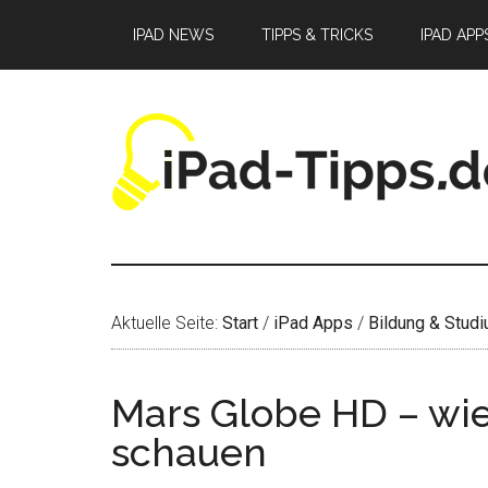
Zum
Zur
Zur
IPAD NEWS
TIPPS & TRICKS
IPAD APP
Inhalt
Seitenspalte
Fußzeile
springen
springen
springen
Aktuelle Seite:
Start
/
iPad Apps
/
Bildung & Stud
Mars Globe HD – wi
schauen