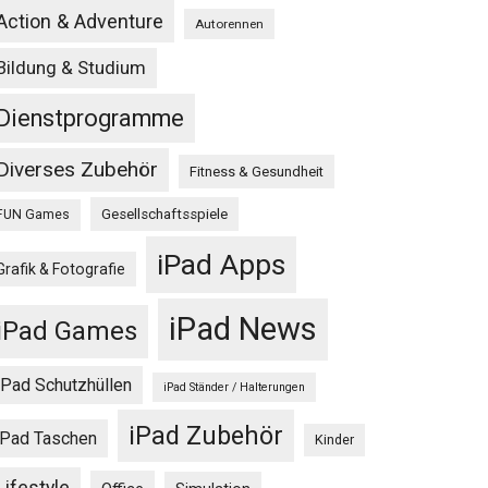
Action & Adventure
Autorennen
Bildung & Studium
Dienstprogramme
Diverses Zubehör
Fitness & Gesundheit
Gesellschaftsspiele
FUN Games
iPad Apps
Grafik & Fotografie
iPad News
iPad Games
iPad Schutzhüllen
iPad Ständer / Halterungen
iPad Zubehör
iPad Taschen
Kinder