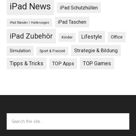
iPad News
iPad Schutzhüllen
iPad Taschen
iPad Ständer / Halterungen
iPad Zubehör
Lifestyle
Office
Kinder
Strategie & Bildung
Simulation
Sport & Freizeit
Tipps & Tricks
TOP Games
TOP Apps
Footer
Search
the
site