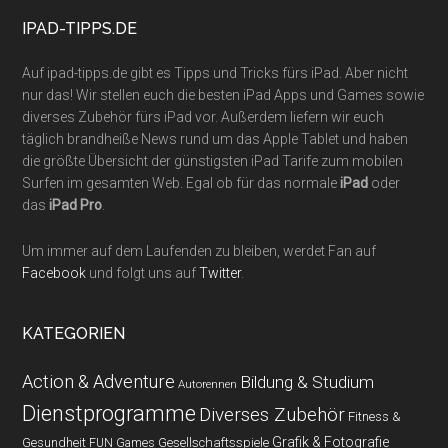
...
IPAD-TIPPS.DE
Auf ipad-tipps.de gibt es Tipps und Tricks fürs iPad. Aber nicht
nur das! Wir stellen euch die besten iPad Apps und Games sowie
diverses Zubehör fürs iPad vor. Außerdem liefern wir euch
täglich brandheiße News rund um das Apple Tablet und haben
die größte Übersicht der günstigsten iPad Tarife zum mobilen
Surfen im gesamten Web. Egal ob für das normale
iPad
oder
das
iPad Pro
.
Um immer auf dem Laufenden zu bleiben, werdet Fan auf
Facebook
und folgt uns auf
Twitter
.
KATEGORIEN
Action & Adventure
Bildung & Studium
Autorennen
Dienstprogramme
Diverses Zubehör
Fitness &
Grafik & Fotografie
Gesundheit
Gesellschaftsspiele
FUN Games