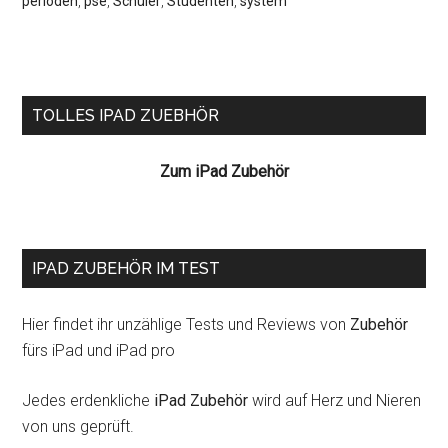
perioden
,
pse
,
Schüler
,
Studenten
,
system
Seitenspalte
TOLLES IPAD ZUEBHÖR
Zum iPad Zubehör
IPAD ZUBEHÖR IM TEST
Hier findet ihr unzählige Tests und Reviews von
Zubehör
fürs iPad und iPad pro
Jedes erdenkliche
iPad Zubehör
wird auf Herz und Nieren
von uns geprüft.