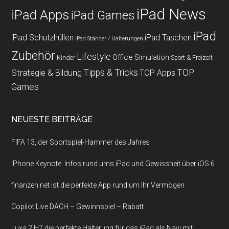
iPad News
iPad Apps
iPad Games
iPad
iPad Schutzhüllen
iPad Taschen
iPad Ständer / Halterungen
Zubehör
Lifestyle
Office
Simulation
Kinder
Sport & Freizeit
Strategie & Bildung
Tipps & Tricks
TOP
TOP Apps
Games
NEUESTE BEITRÄGE
FIFA 13, der Sportspiel-Hammer des Jahres
iPhone Keynote: Infos rund ums iPad und Gewissheit über iOS 6
finanzen.net ist die perfekte App rund um Ihr Vermögen
Copilot Live DACH – Gewinnspiel – Rabatt
Luxa 2 H7 die perfekte Halterung für das iPad als Navi mit