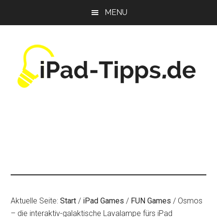
Zum
Zur
Zur
MENU
Inhalt
Seitenspalte
Fußzeile
springen
springen
springen
Aktuelle Seite:
Start
/
iPad Games
/
FUN Games
/
Osmos
– die interaktiv-galaktische Lavalampe fürs iPad