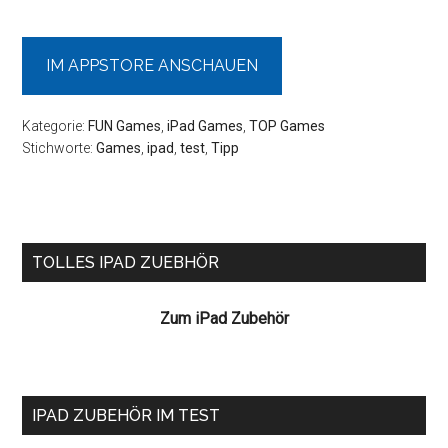
IM APPSTORE ANSCHAUEN
Kategorie:
FUN Games
,
iPad Games
,
TOP Games
Stichworte:
Games
,
ipad
,
test
,
Tipp
Seitenspalte
TOLLES IPAD ZUEBHÖR
Zum iPad Zubehör
IPAD ZUBEHÖR IM TEST