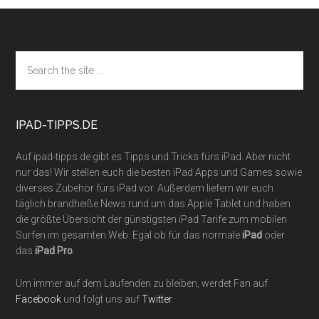
Footer
Search
the
site
...
IPAD-TIPPS.DE
Auf ipad-tipps.de gibt es Tipps und Tricks fürs iPad. Aber nicht
nur das! Wir stellen euch die besten iPad Apps und Games sowie
diverses Zubehör fürs iPad vor. Außerdem liefern wir euch
täglich brandheiße News rund um das Apple Tablet und haben
die größte Übersicht der günstigsten iPad Tarife zum mobilen
Surfen im gesamten Web. Egal ob für das normale
iPad
oder
das
iPad Pro
.
Um immer auf dem Laufenden zu bleiben, werdet Fan auf
Facebook
und folgt uns auf
Twitter
.