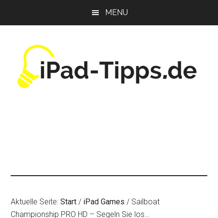
Zum
Zur
Zur
MENU
Inhalt
Seitenspalte
Fußzeile
springen
springen
springen
Aktuelle Seite:
Start
/
iPad Games
/
Sailboat
Championship PRO HD – Segeln Sie los…