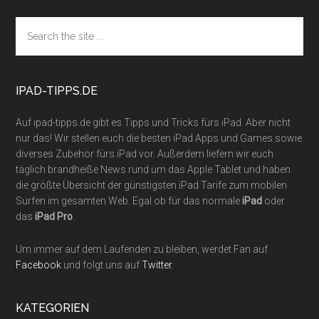
Footer
Search
the
site
...
IPAD-TIPPS.DE
Auf ipad-tipps.de gibt es Tipps und Tricks fürs iPad. Aber nicht
nur das! Wir stellen euch die besten iPad Apps und Games sowie
diverses Zubehör fürs iPad vor. Außerdem liefern wir euch
täglich brandheiße News rund um das Apple Tablet und haben
die größte Übersicht der günstigsten iPad Tarife zum mobilen
Surfen im gesamten Web. Egal ob für das normale
iPad
oder
das
iPad Pro
.
Um immer auf dem Laufenden zu bleiben, werdet Fan auf
Facebook
und folgt uns auf
Twitter
.
KATEGORIEN