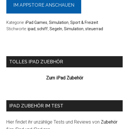
IM APPSTORE ANSCHAUEN
Kategorie:
iPad Games
,
Simulation
,
Sport & Freizeit
Stichworte:
ipad
,
schiff
,
Segeln
,
Simulation
,
steuerrad
Seitenspalte
TOLLES IPAD ZUEBHÖR
Zum iPad Zubehör
IPAD ZUBEHÖR IM TEST
Hier findet ihr unzählige Tests und Reviews von
Zubehör