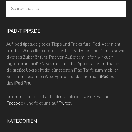
Footer
Search
the
site
...
IPAD-TIPPS.DE
Auf ipad-tipps.de gibt es Tipps und Tricks fürs iPad. Aber nicht
nur das! Wir stellen euch die besten iPad Apps und Games sowie
diverses Zubehör fürs iPad vor. Außerdem liefern wir euch
täglich brandheiße News rund um das Apple Tablet und haben
die größte Übersicht der günstigsten iPad Tarife zum mobilen
Surfen im gesamten Web. Egal ob für das normale
iPad
oder
das
iPad Pro
.
Um immer auf dem Laufenden zu bleiben, werdet Fan auf
Facebook
und folgt uns auf
Twitter
.
KATEGORIEN