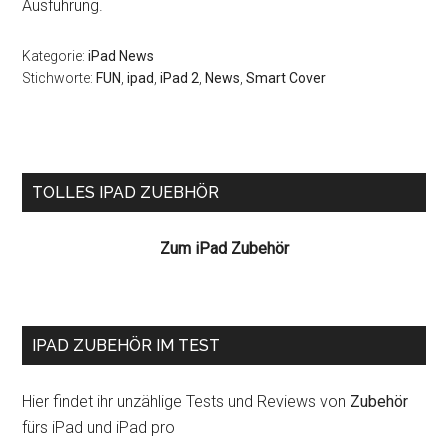
Ausführung.
Kategorie:
iPad News
Stichworte:
FUN
,
ipad
,
iPad 2
,
News
,
Smart Cover
Seitenspalte
TOLLES IPAD ZUEBHÖR
Zum iPad Zubehör
IPAD ZUBEHÖR IM TEST
Hier findet ihr unzählige Tests und Reviews von
Zubehör
fürs iPad und iPad pro