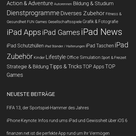
Action & Adventure
Bildung & Studium
Autorennen
Dienstprogramme
Diverses Zubehör
Fitness &
Grafik & Fotografie
Gesundheit
Gesellschaftsspiele
FUN Games
iPad News
iPad Apps
iPad Games
iPad
iPad Schutzhüllen
iPad Taschen
iPad Ständer / Halterungen
Zubehör
Lifestyle
Office
Simulation
Kinder
Sport & Freizeit
Strategie & Bildung
Tipps & Tricks
TOP
TOP Apps
Games
NEUESTE BEITRÄGE
FIFA 13, der Sportspiel-Hammer des Jahres
iPhone Keynote: Infos rund ums iPad und Gewissheit über iOS 6
finanzen.net ist die perfekte App rund um Ihr Vermögen