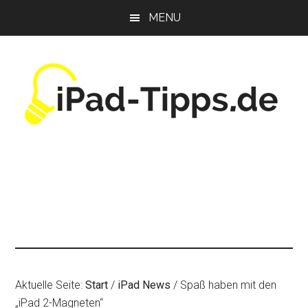
Zum
Zur
Zur
MENU
Inhalt
Seitenspalte
Fußzeile
springen
springen
springen
Aktuelle Seite:
Start
/
iPad News
/
Spaß haben mit den
„iPad 2-Magneten“