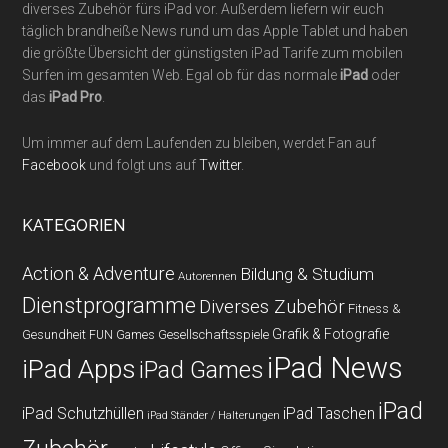
diverses Zubehör fürs iPad vor. Außerdem liefern wir euch
täglich brandheiße News rund um das Apple Tablet und haben
die größte Übersicht der günstigsten iPad Tarife zum mobilen
Surfen im gesamten Web. Egal ob für das normale
iPad
oder
das
iPad Pro
.
Um immer auf dem Laufenden zu bleiben, werdet Fan auf
Facebook
und folgt uns auf
Twitter
.
KATEGORIEN
Action & Adventure
Bildung & Studium
Autorennen
Dienstprogramme
Diverses Zubehör
Fitness &
Grafik & Fotografie
Gesundheit
Gesellschaftsspiele
FUN Games
iPad News
iPad Apps
iPad Games
iPad
iPad Schutzhüllen
iPad Taschen
iPad Ständer / Halterungen