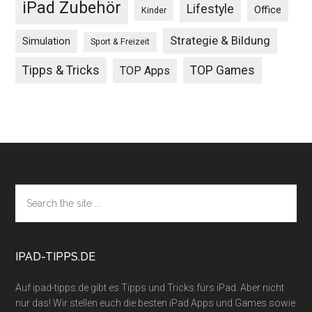
iPad Zubehör
Lifestyle
Office
Kinder
Strategie & Bildung
Simulation
Sport & Freizeit
Tipps & Tricks
TOP Games
TOP Apps
Footer
Search
the
site
...
IPAD-TIPPS.DE
Auf ipad-tipps.de gibt es Tipps und Tricks fürs iPad. Aber nicht
nur das! Wir stellen euch die besten iPad Apps und Games sowie