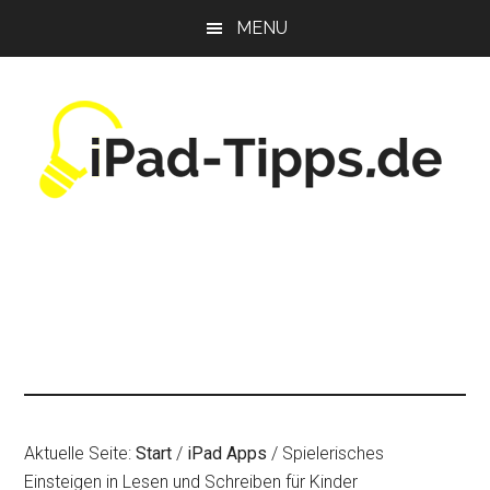
Zum
Zur
Zur
MENU
Inhalt
Seitenspalte
Fußzeile
springen
springen
springen
Aktuelle Seite:
Start
/
iPad Apps
/
Spielerisches
Einsteigen in Lesen und Schreiben für Kinder