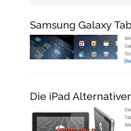
Samsung Galaxy Tab 
Wi
Gal
Sic
[We
Die iPad Alternative
Sei
Tab
Alt