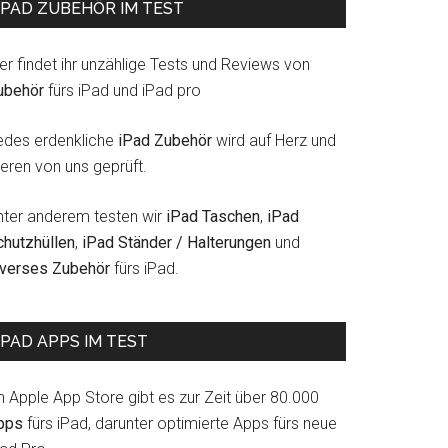
IPAD ZUBEHÖR IM TEST
er findet ihr unzählige Tests und Reviews von
ubehör
fürs iPad und iPad pro
edes erdenkliche
iPad Zubehör
wird auf Herz und
eren von uns geprüft.
nter anderem testen wir
iPad Taschen
,
iPad
chutzhüllen
,
iPad Ständer / Halterungen
und
iverses Zubehör
fürs iPad.
IPAD APPS IM TEST
m Apple App Store gibt es zur Zeit über 80.000
pps
fürs iPad, darunter optimierte Apps fürs neue