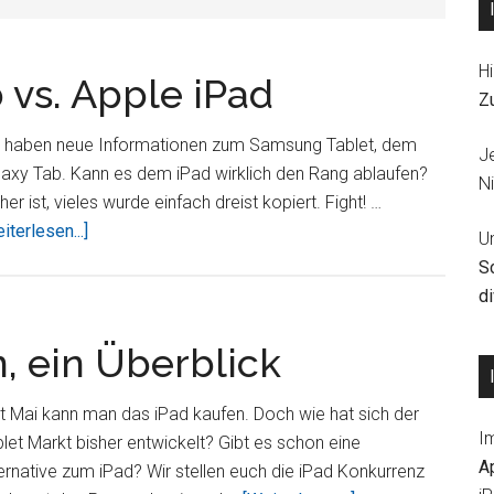
Hi
vs. Apple iPad
Z
r haben neue Informationen zum Samsung Tablet, dem
J
axy Tab. Kann es dem iPad wirklich den Rang ablaufen?
Ni
her ist, vieles wurde einfach dreist kopiert. Fight! …
ÜberSamsung
iterlesen...]
U
Galaxy
S
Tab
d
vs.
Apple
n, ein Überblick
iPad
t Mai kann man das iPad kaufen. Doch wie hat sich der
I
let Markt bisher entwickelt? Gibt es schon eine
A
ernative zum iPad? Wir stellen euch die iPad Konkurrenz