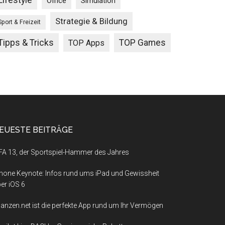
Lifestyle
Office
Simulation
Strategie & Bildung
Sport & Freizeit
Tipps & Tricks
TOP Games
TOP Apps
EUESTE BEITRÄGE
FA 13, der Sportspiel-Hammer des Jahres
hone Keynote: Infos rund ums iPad und Gewissheit
er iOS 6
nanzen.net ist die perfekte App rund um Ihr Vermögen