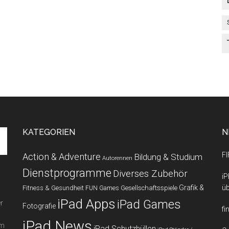
KATEGORIEN
N
FI
Action & Adventure
Bildung & Studium
Autorennen
Dienstprogramme
Diverses Zubehör
iP
Grafik &
üb
Fitness & Gesundheit
Gesellschaftsspiele
FUN Games
iPad Apps
iPad Games
r
Fotografie
fi
iPad News
em
iPad Schutzhüllen