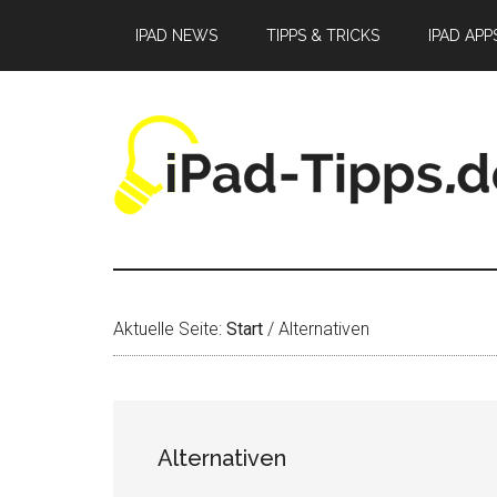
Zum
Zur
Zur
IPAD NEWS
TIPPS & TRICKS
IPAD APP
Inhalt
Seitenspalte
Fußzeile
springen
springen
springen
Aktuelle Seite:
Start
/
Alternativen
Alternativen