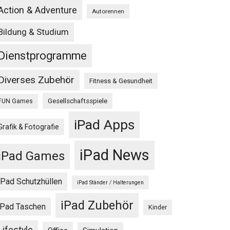
Action & Adventure
Autorennen
Bildung & Studium
Dienstprogramme
Diverses Zubehör
Fitness & Gesundheit
Gesellschaftsspiele
FUN Games
iPad Apps
Grafik & Fotografie
iPad News
iPad Games
iPad Schutzhüllen
iPad Ständer / Halterungen
iPad Zubehör
iPad Taschen
Kinder