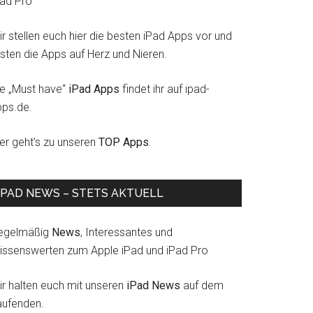
Pad Pro
r stellen euch hier die besten iPad Apps vor und
esten die Apps auf Herz und Nieren.
ie „Must have“
iPad Apps
findet ihr auf ipad-
pps.de.
ier geht's zu unseren
TOP Apps
.
IPAD NEWS – STETS AKTUELL
egelmäßig
News
, Interessantes und
issenswerten zum Apple iPad und iPad Pro
ir halten euch mit unseren
iPad News
auf dem
aufenden.