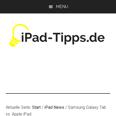
Zum
Zur
Zur
MENU
Inhalt
Seitenspalte
Fußzeile
springen
springen
springen
Aktuelle Seite:
Start
/
iPad News
/
Samsung Galaxy Tab
vs. Apple iPad