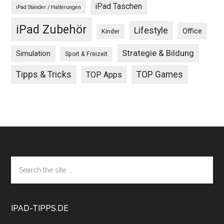
iPad Taschen
iPad Ständer / Halterungen
iPad Zubehör
Lifestyle
Office
Kinder
Strategie & Bildung
Simulation
Sport & Freizeit
Tipps & Tricks
TOP Games
TOP Apps
Footer
Search
the
site
...
IPAD-TIPPS.DE