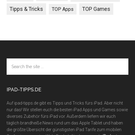
Tipps & Tricks
TOP Games
TOP Apps
Footer
Search
the
site
...
IPAD-TIPPS.DE
Auf ipad-tipps.de gibt es Tipps und Tricks fürs iPad. Aber nicht
nur das! Wir stellen euch die besten iPad Apps und Games sowie
diverses Zubehör fürs iPad vor. Außerdem liefern wir euch
täglich brandheiße News rund um das Apple Tablet und haben
die größte Übersicht der günstigsten iPad Tarife zum mobilen