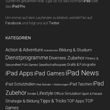
Surfen im gesamten Web. Egal ob für das normale
iPad
oder
das
iPad Pro
.
Um immer auf dem Laufenden zu bleiben, werdet Fan auf
Facebook
und folgt uns auf
Twitter
.
KATEGORIEN
Action & Adventure
Bildung & Studium
Autorennen
Dienstprogramme
Diverses Zubehör
Fitness &
Grafik & Fotografie
Gesundheit
Gesellschaftsspiele
FUN Games
iPad News
iPad Apps
iPad Games
iPad
iPad Schutzhüllen
iPad Taschen
iPad Ständer / Halterungen
Zubehör
Lifestyle
Office
Simulation
Kinder
Sport & Freizeit
Strategie & Bildung
Tipps & Tricks
TOP
TOP Apps
Games