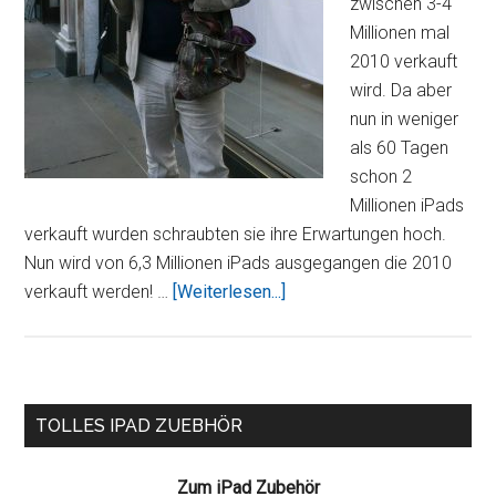
zwischen 3-4
Millionen mal
2010 verkauft
wird. Da aber
nun in weniger
als 60 Tagen
schon 2
Millionen iPads
verkauft wurden schraubten sie ihre Erwartungen hoch.
Nun wird von 6,3 Millionen iPads ausgegangen die 2010
ÜberApple
verkauft werden! …
[Weiterlesen...]
wird
6,2
Millionen
iPads
Seitenspalte
TOLLES IPAD ZUEBHÖR
verkaufen!
Zum iPad Zubehör