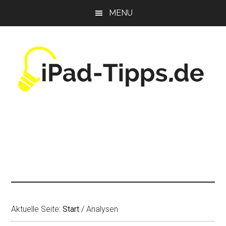
Zum
Zur
Zur
MENU
Inhalt
Seitenspalte
Fußzeile
springen
springen
springen
Aktuelle Seite:
Start
/
Analysen