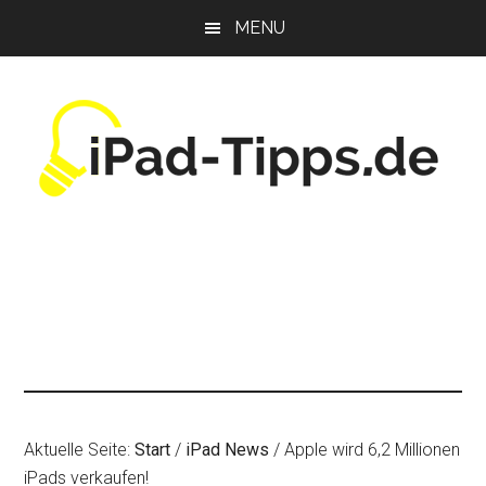
Zum
Zur
Zur
MENU
Inhalt
Seitenspalte
Fußzeile
springen
springen
springen
Aktuelle Seite:
Start
/
iPad News
/
Apple wird 6,2 Millionen
iPads verkaufen!