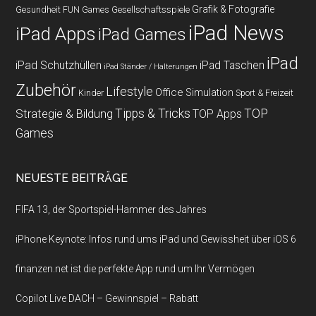
Grafik & Fotografie
Gesundheit
Gesellschaftsspiele
FUN Games
iPad News
iPad Apps
iPad Games
iPad
iPad Schutzhüllen
iPad Taschen
iPad Ständer / Halterungen
Zubehör
Lifestyle
Office
Simulation
Kinder
Sport & Freizeit
Strategie & Bildung
Tipps & Tricks
TOP
TOP Apps
Games
NEUESTE BEITRÄGE
FIFA 13, der Sportspiel-Hammer des Jahres
iPhone Keynote: Infos rund ums iPad und Gewissheit über iOS 6
finanzen.net ist die perfekte App rund um Ihr Vermögen
Copilot Live DACH – Gewinnspiel – Rabatt