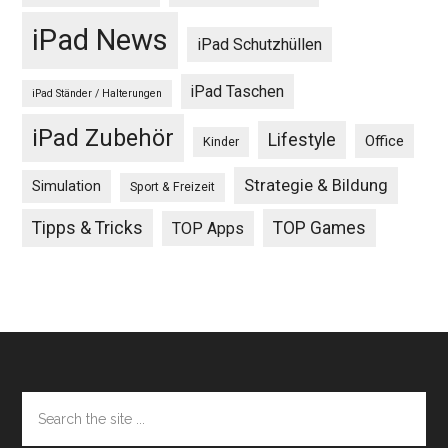
iPad News
iPad Schutzhüllen
iPad Taschen
iPad Ständer / Halterungen
iPad Zubehör
Lifestyle
Office
Kinder
Strategie & Bildung
Simulation
Sport & Freizeit
Tipps & Tricks
TOP Games
TOP Apps
Footer
Search
the
site