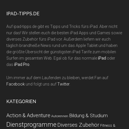
...
IPAD-TIPPS.DE
Auf ipad-tipps.de gibt es Tipps und Tricks fürs iPad. Aber nicht
nur das! Wir stellen euch die besten iPad Apps und Games sowie
diverses Zubehör fürs iPad vor. Außerdem liefern wir euch
täglich brandheiße News rund um das Apple Tablet und haben
die größte Übersicht der günstigsten iPad Tarife zum mobilen
Surfen im gesamten Web. Egal ob für das normale
iPad
oder
das
iPad Pro
.
Um immer auf dem Laufenden zu bleiben, werdet Fan auf
Facebook
und folgt uns auf
Twitter
.
KATEGORIEN
Action & Adventure
Bildung & Studium
Autorennen
Dienstprogramme
Diverses Zubehör
Fitness &