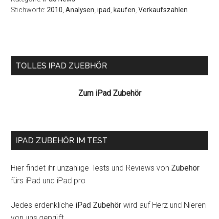
Stichworte:
2010
,
Analysen
,
ipad
,
kaufen
,
Verkaufszahlen
Seitenspalte
TOLLES IPAD ZUEBHÖR
Zum iPad Zubehör
IPAD ZUBEHÖR IM TEST
Hier findet ihr unzählige Tests und Reviews von
Zubehör
fürs iPad und iPad pro
Jedes erdenkliche
iPad Zubehör
wird auf Herz und Nieren
von uns geprüft.