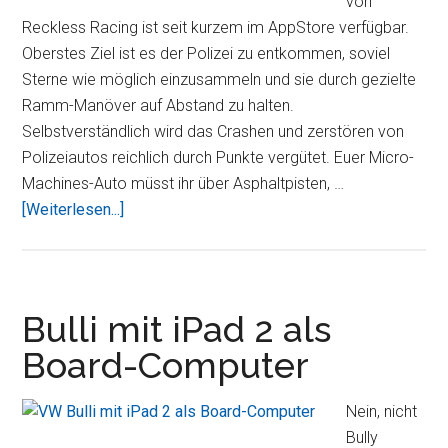
von
Reckless Racing ist seit kurzem im AppStore verfügbar.
Oberstes Ziel ist es der Polizei zu entkommen, soviel
Sterne wie möglich einzusammeln und sie durch gezielte
Ramm-Manöver auf Abstand zu halten.
Selbstverständlich wird das Crashen und zerstören von
Polizeiautos reichlich durch Punkte vergütet. Euer Micro-
Machines-Auto müsst ihr über Asphaltpisten, …
ÜberReckless
[Weiterlesen...]
Getaway,
der
neue
Action-
Bulli mit iPad 2 als
Renn-
Board-Computer
Kracher
für
Nein, nicht
das
Bully
iPad