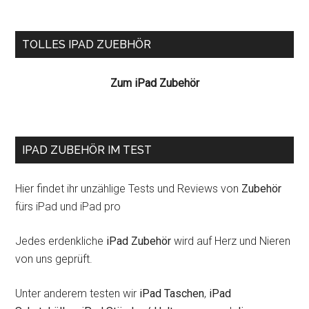
die
Theorieprüfung
Seitenspalte
TOLLES IPAD ZUEBHÖR
ist
zu
Zum iPad Zubehör
98%
bestanden
IPAD ZUBEHÖR IM TEST
Hier findet ihr unzählige Tests und Reviews von
Zubehör
fürs iPad und iPad pro
Jedes erdenkliche
iPad Zubehör
wird auf Herz und Nieren
von uns geprüft.
Unter anderem testen wir
iPad Taschen
,
iPad