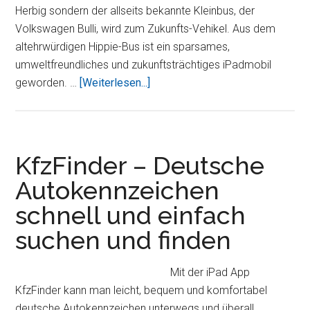
Herbig sondern der allseits bekannte Kleinbus, der
Volkswagen Bulli, wird zum Zukunfts-Vehikel. Aus dem
altehrwürdigen Hippie-Bus ist ein sparsames,
umweltfreundliches und zukunftsträchtiges iPadmobil
ÜberBulli
geworden. …
[Weiterlesen...]
mit
iPad
2
als
KfzFinder – Deutsche
Board-
Autokennzeichen
Computer
schnell und einfach
suchen und finden
Mit der iPad App
KfzFinder kann man leicht, bequem und komfortabel
deutsche Autokennzeichen unterwegs und überall