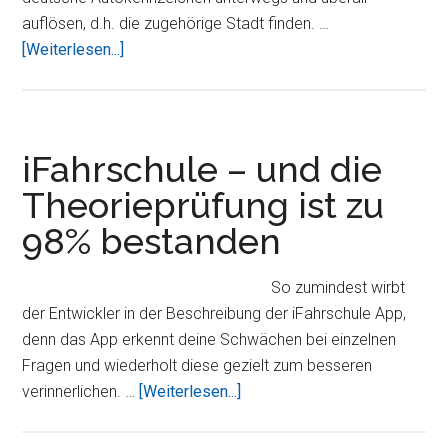
auflösen, d.h. die zugehörige Stadt finden. …
ÜberKfzFinder
[Weiterlesen...]
–
Deutsche
Autokennzeichen
schnell
iFahrschule – und die
und
Theorieprüfung ist zu
einfach
98% bestanden
suchen
und
finden
So zumindest wirbt
der Entwickler in der Beschreibung der iFahrschule App,
denn das App erkennt deine Schwächen bei einzelnen
Fragen und wiederholt diese gezielt zum besseren
ÜberiFahrschule
verinnerlichen. …
[Weiterlesen...]
–
und