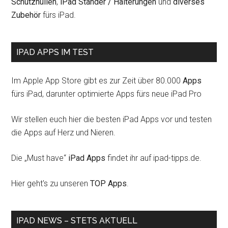
Schutzhüllen
,
iPad Ständer / Halterungen
und
diverses
Zubehör
fürs iPad.
IPAD APPS IM TEST
Im Apple App Store gibt es zur Zeit über 80.000
Apps
fürs iPad, darunter optimierte Apps fürs neue iPad Pro
Wir stellen euch hier die besten iPad Apps vor und testen
die Apps auf Herz und Nieren.
Die „Must have“
iPad Apps
findet ihr auf ipad-tipps.de.
Hier geht's zu unseren
TOP Apps
.
IPAD NEWS – STETS AKTUELL