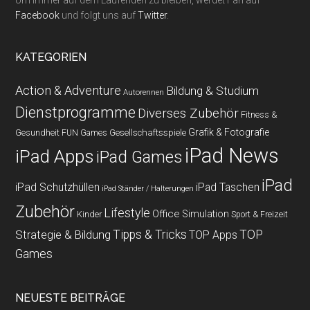
Um immer auf dem Laufenden zu bleiben, werdet Fan auf
Facebook
und folgt uns auf
Twitter
.
KATEGORIEN
Action & Adventure
Bildung & Studium
Autorennen
Dienstprogramme
Diverses Zubehör
Fitness &
Grafik & Fotografie
Gesundheit
Gesellschaftsspiele
FUN Games
iPad News
iPad Apps
iPad Games
iPad
iPad Schutzhüllen
iPad Taschen
iPad Ständer / Halterungen
Zubehör
Lifestyle
Office
Simulation
Kinder
Sport & Freizeit
Strategie & Bildung
Tipps & Tricks
TOP
TOP Apps
Games
NEUESTE BEITRÄGE