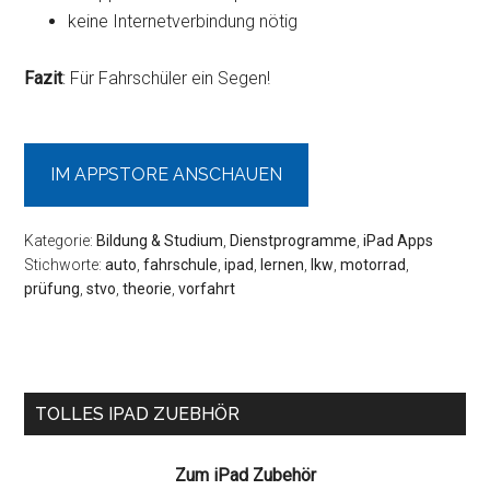
keine Internetverbindung nötig
Fazit
: Für Fahrschüler ein Segen!
IM APPSTORE ANSCHAUEN
Kategorie:
Bildung & Studium
,
Dienstprogramme
,
iPad Apps
Stichworte:
auto
,
fahrschule
,
ipad
,
lernen
,
lkw
,
motorrad
,
prüfung
,
stvo
,
theorie
,
vorfahrt
Seitenspalte
TOLLES IPAD ZUEBHÖR
Zum iPad Zubehör