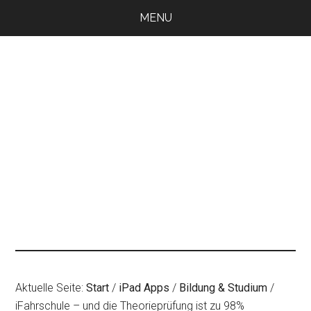
Zum
Zur
Zur
MENU
Inhalt
Seitenspalte
Fußzeile
springen
springen
springen
Aktuelle Seite:
Start
/
iPad Apps
/
Bildung & Studium
/
iFahrschule – und die Theorieprüfung ist zu 98%