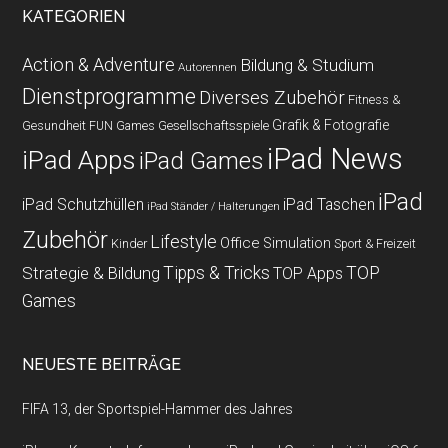
KATEGORIEN
Action & Adventure
Bildung & Studium
Autorennen
Dienstprogramme
Diverses Zubehör
Fitness &
Grafik & Fotografie
Gesundheit
Gesellschaftsspiele
FUN Games
iPad News
iPad Apps
iPad Games
iPad
iPad Schutzhüllen
iPad Taschen
iPad Ständer / Halterungen
Zubehör
Lifestyle
Office
Simulation
Kinder
Sport & Freizeit
Strategie & Bildung
Tipps & Tricks
TOP
TOP Apps
Games
NEUESTE BEITRÄGE
FIFA 13, der Sportspiel-Hammer des Jahres