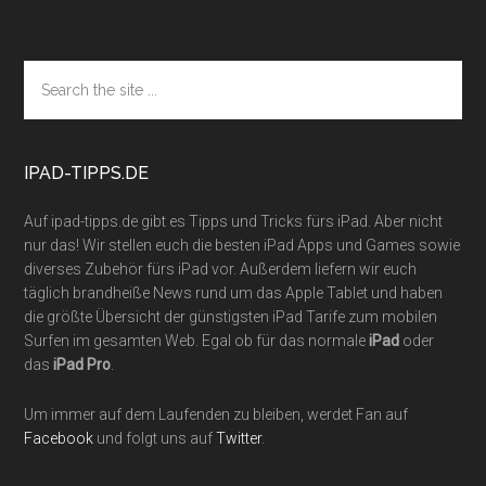
Footer
Search
the
site
...
IPAD-TIPPS.DE
Auf ipad-tipps.de gibt es Tipps und Tricks fürs iPad. Aber nicht
nur das! Wir stellen euch die besten iPad Apps und Games sowie
diverses Zubehör fürs iPad vor. Außerdem liefern wir euch
täglich brandheiße News rund um das Apple Tablet und haben
die größte Übersicht der günstigsten iPad Tarife zum mobilen
Surfen im gesamten Web. Egal ob für das normale
iPad
oder
das
iPad Pro
.
Um immer auf dem Laufenden zu bleiben, werdet Fan auf
Facebook
und folgt uns auf
Twitter
.