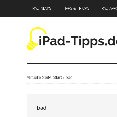
Zum
Zur
Zur
IPAD NEWS
TIPPS & TRICKS
IPAD APP
Inhalt
Seitenspalte
Fußzeile
springen
springen
springen
Aktuelle Seite:
Start
/
bad
bad