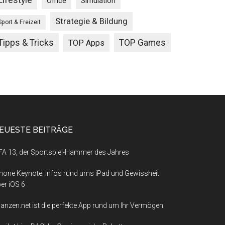
Lifestyle
Office
Simulation
Strategie & Bildung
Sport & Freizeit
Tipps & Tricks
TOP Games
TOP Apps
EUESTE BEITRÄGE
FA 13, der Sportspiel-Hammer des Jahres
hone Keynote: Infos rund ums iPad und Gewissheit
er iOS 6
nanzen.net ist die perfekte App rund um Ihr Vermögen