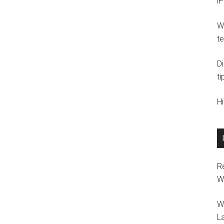
i
eure
Wohnung
Wi
t
D
ti
H
R
W
W
L