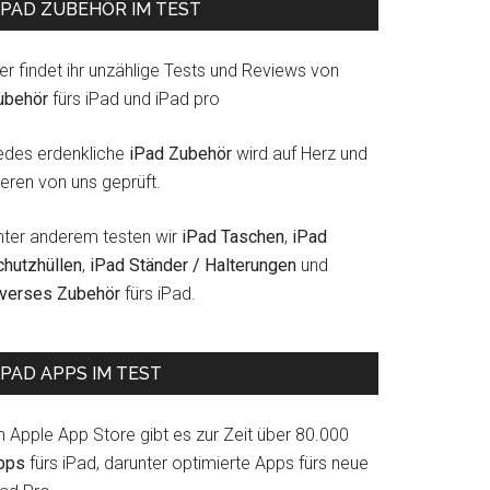
IPAD ZUBEHÖR IM TEST
er findet ihr unzählige Tests und Reviews von
ubehör
fürs iPad und iPad pro
edes erdenkliche
iPad Zubehör
wird auf Herz und
eren von uns geprüft.
nter anderem testen wir
iPad Taschen
,
iPad
chutzhüllen
,
iPad Ständer / Halterungen
und
iverses Zubehör
fürs iPad.
IPAD APPS IM TEST
m Apple App Store gibt es zur Zeit über 80.000
pps
fürs iPad, darunter optimierte Apps fürs neue