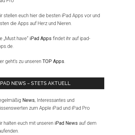
Pad Pro
r stellen euch hier die besten iPad Apps vor und
esten die Apps auf Herz und Nieren.
ie „Must have“
iPad Apps
findet ihr auf ipad-
pps.de.
ier geht's zu unseren
TOP Apps
.
IPAD NEWS – STETS AKTUELL
egelmäßig
News
, Interessantes und
issenswerten zum Apple iPad und iPad Pro
ir halten euch mit unseren
iPad News
auf dem
aufenden.