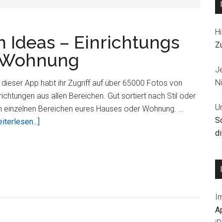
Hi
n Ideas – Einrichtungs
Z
e Wohnung
J
Ni
 dieser App habt ihr Zugriff auf über 65000 Fotos von
richtungen aus allen Bereichen. Gut sortiert nach Stil oder
U
n einzelnen Bereichen eures Hauses oder Wohnung. …
S
ÜberHouzz
iterlesen...]
d
Interior
Design
Ideas
–
Einrichtungs
I
Vorschläge
A
für