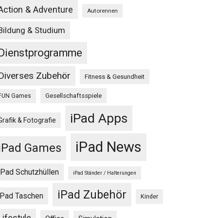
Action & Adventure
Autorennen
Bildung & Studium
Dienstprogramme
Diverses Zubehör
Fitness & Gesundheit
Gesellschaftsspiele
FUN Games
iPad Apps
Grafik & Fotografie
iPad News
iPad Games
iPad Schutzhüllen
iPad Ständer / Halterungen
iPad Zubehör
iPad Taschen
Kinder