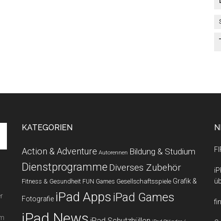
KATEGORIEN
N
FI
Action & Adventure
Bildung & Studium
Autorennen
Dienstprogramme
Diverses Zubehör
iP
Grafik &
üb
Fitness & Gesundheit
Gesellschaftsspiele
FUN Games
iPad Apps
iPad Games
r
Fotografie
fi
iPad News
em
iPad Schutzhüllen