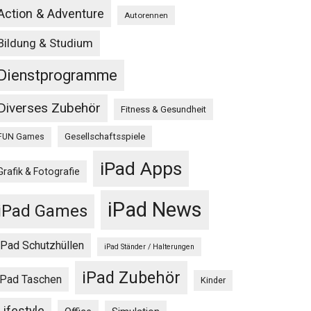
Action & Adventure
Autorennen
Bildung & Studium
Dienstprogramme
Diverses Zubehör
Fitness & Gesundheit
Gesellschaftsspiele
FUN Games
iPad Apps
Grafik & Fotografie
iPad News
iPad Games
iPad Schutzhüllen
iPad Ständer / Halterungen
iPad Zubehör
iPad Taschen
Kinder