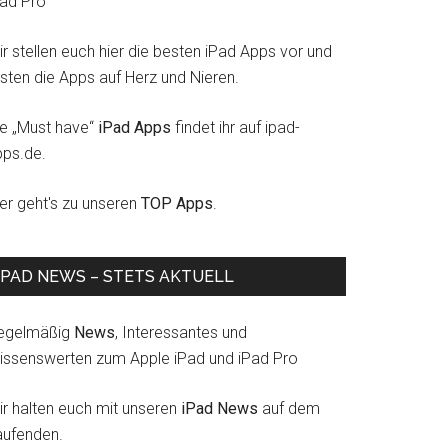
Pad Pro
r stellen euch hier die besten iPad Apps vor und
esten die Apps auf Herz und Nieren.
ie „Must have“
iPad Apps
findet ihr auf ipad-
pps.de.
ier geht's zu unseren
TOP Apps
.
IPAD NEWS – STETS AKTUELL
egelmäßig
News
, Interessantes und
issenswerten zum Apple iPad und iPad Pro
ir halten euch mit unseren
iPad News
auf dem
aufenden.