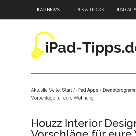
Zum
Zur
Zur
IPAD NEWS
TIPPS & TRICKS
IPAD APP
Inhalt
Seitenspalte
Fußzeile
springen
springen
springen
Aktuelle Seite:
Start
/
iPad Apps
/
Dienstprogram
Vorschläge für eure Wohnung
Houzz Interior Desig
Vorschläge für eur