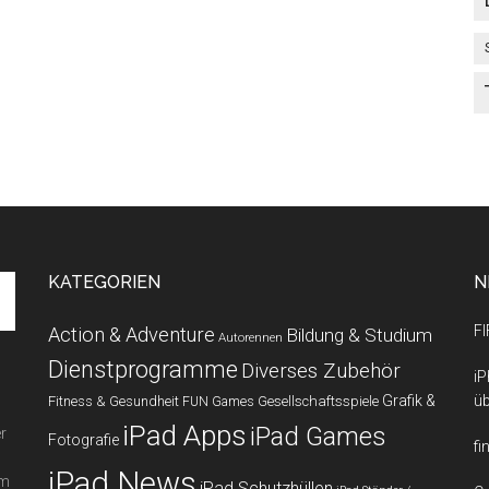
KATEGORIEN
N
FI
Action & Adventure
Bildung & Studium
Autorennen
Dienstprogramme
Diverses Zubehör
iP
Grafik &
üb
Fitness & Gesundheit
Gesellschaftsspiele
FUN Games
iPad Apps
iPad Games
r
Fotografie
fi
iPad News
em
iPad Schutzhüllen