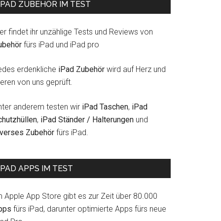
IPAD ZUBEHÖR IM TEST
er findet ihr unzählige Tests und Reviews von
ubehör
fürs iPad und iPad pro
edes erdenkliche
iPad Zubehör
wird auf Herz und
eren von uns geprüft.
nter anderem testen wir
iPad Taschen
,
iPad
chutzhüllen
,
iPad Ständer / Halterungen
und
iverses Zubehör
fürs iPad.
IPAD APPS IM TEST
m Apple App Store gibt es zur Zeit über 80.000
pps
fürs iPad, darunter optimierte Apps fürs neue