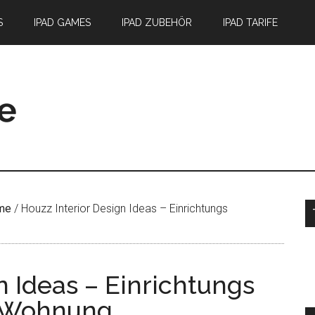
S
IPAD GAMES
IPAD ZUBEHÖR
IPAD TARIFE
S
me
/
Houzz Interior Design Ideas – Einrichtungs
n Ideas – Einrichtungs
e Wohnung