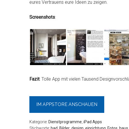
eures Vertrauens eure Ideen zu zeigen.
Screenshots
:
Fazit
: Tolle App mit vielen Tausend Designvorschlä
IM APPSTORE ANSCHAUEN
Kategorie:
Dienstprogramme
,
iPad Apps
Stichworte:
bad
,
Bilder
,
design
,
einrichtung
,
Fotos
,
haus