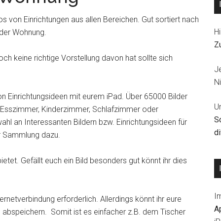
os von Einrichtungen aus allen Bereichen. Gut sortiert nach
Hi
oder Wohnung.
Z
h keine richtige Vorstellung davon hat sollte sich
J
Ni
 Einrichtungsideen mit eurem iPad. Über 65000 Bilder
U
, Esszimmer, Kinderzimmer, Schlafzimmer oder
S
wahl an Interessanten Bildern bzw. Einrichtungsideen für
d
ur Sammlung dazu.
etet. Gefällt euch ein Bild besonders gut könnt ihr dies
I
ernetverbindung erforderlich. Allerdings könnt ihr eure
A
g abspeichern. Somit ist es einfacher z.B. dem Tischer