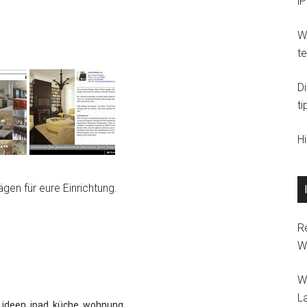
i
Wi
t
D
ti
H
gen für eure Einrichtung.
R
W
W
L
,
ideen
,
ipad
,
küche
,
wohnung