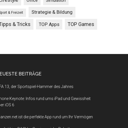
Lifestyle
Office
Simulation
Strategie & Bildung
Sport & Freizeit
Tipps & Tricks
TOP Games
TOP Apps
EUESTE BEITRÄGE
FA 13, der Sportspiel-Hammer des Jahres
hone Keynote: Infos rund ums iPad und Gewissheit
er iOS 6
nanzen.net ist die perfekte App rund um Ihr Vermögen