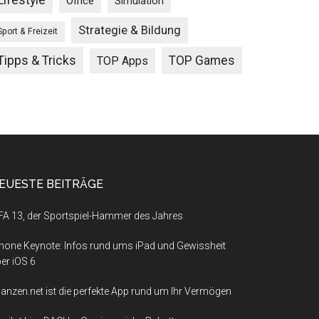
Lifestyle
Office
Simulation
Strategie & Bildung
Sport & Freizeit
Tipps & Tricks
TOP Games
TOP Apps
EUESTE BEITRÄGE
FA 13, der Sportspiel-Hammer des Jahres
hone Keynote: Infos rund ums iPad und Gewissheit
er iOS 6
nanzen.net ist die perfekte App rund um Ihr Vermögen