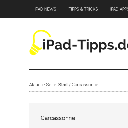
Zum
Zur
Zur
IPAD NEWS
TIPPS & TRICKS
IPAD APP
Inhalt
Seitenspalte
Fußzeile
springen
springen
springen
Aktuelle Seite:
Start
/
Carcassonne
Carcassonne