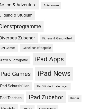
Action & Adventure
Autorennen
Bildung & Studium
Dienstprogramme
Diverses Zubehör
Fitness & Gesundheit
Gesellschaftsspiele
FUN Games
iPad Apps
Grafik & Fotografie
iPad News
iPad Games
iPad Schutzhüllen
iPad Ständer / Halterungen
iPad Zubehör
iPad Taschen
Kinder