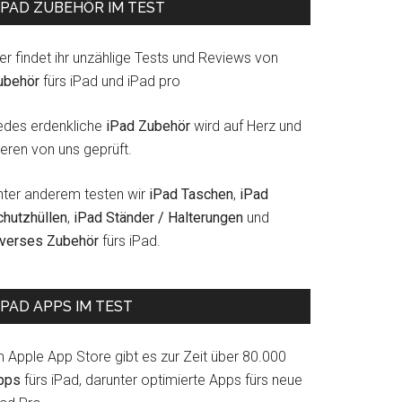
IPAD ZUBEHÖR IM TEST
er findet ihr unzählige Tests und Reviews von
ubehör
fürs iPad und iPad pro
edes erdenkliche
iPad Zubehör
wird auf Herz und
eren von uns geprüft.
nter anderem testen wir
iPad Taschen
,
iPad
chutzhüllen
,
iPad Ständer / Halterungen
und
iverses Zubehör
fürs iPad.
IPAD APPS IM TEST
m Apple App Store gibt es zur Zeit über 80.000
pps
fürs iPad, darunter optimierte Apps fürs neue