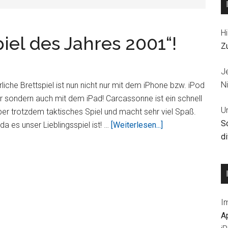
Hi
iel des Jahres 2001“!
Z
J
Ni
rliche Brettspiel ist nun nicht nur mit dem iPhone bzw. iPod
r sondern auch mit dem iPad! Carcassonne ist ein schnell
U
ber trotzdem taktisches Spiel und macht sehr viel Spaß.
S
ÜberCarcassonne
a es unser Lieblingsspiel ist! …
[Weiterlesen...]
d
„Das
Spiel
des
Jahres
2001“!
I
HOT!
A