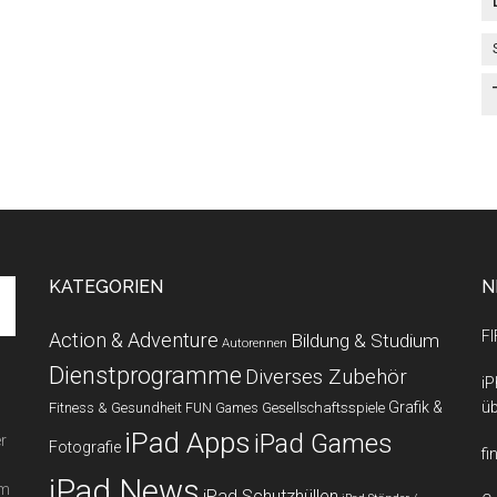
KATEGORIEN
N
FI
Action & Adventure
Bildung & Studium
Autorennen
Dienstprogramme
Diverses Zubehör
iP
Grafik &
üb
Fitness & Gesundheit
Gesellschaftsspiele
FUN Games
iPad Apps
iPad Games
r
Fotografie
fi
iPad News
em
iPad Schutzhüllen