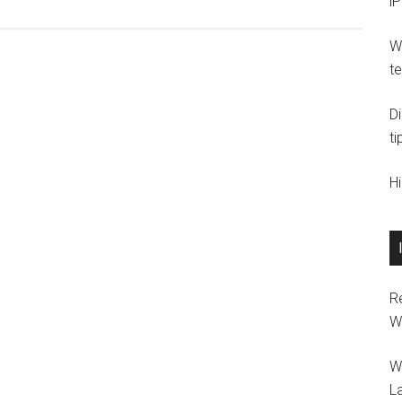
i
Wi
t
D
ti
H
R
W
W
L