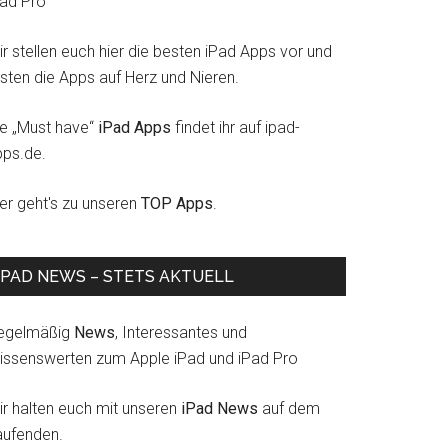
Pad Pro
r stellen euch hier die besten iPad Apps vor und
esten die Apps auf Herz und Nieren.
ie „Must have“
iPad Apps
findet ihr auf ipad-
pps.de.
ier geht's zu unseren
TOP Apps
.
IPAD NEWS – STETS AKTUELL
egelmäßig
News
, Interessantes und
issenswerten zum Apple iPad und iPad Pro
ir halten euch mit unseren
iPad News
auf dem
aufenden.