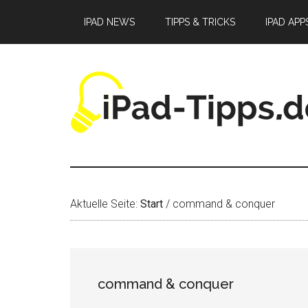
Zum
Zur
Zur
IPAD NEWS
TIPPS & TRICKS
IPAD APP
Inhalt
Seitenspalte
Fußzeile
springen
springen
springen
Aktuelle Seite:
Start
/
command & conquer
command & conquer