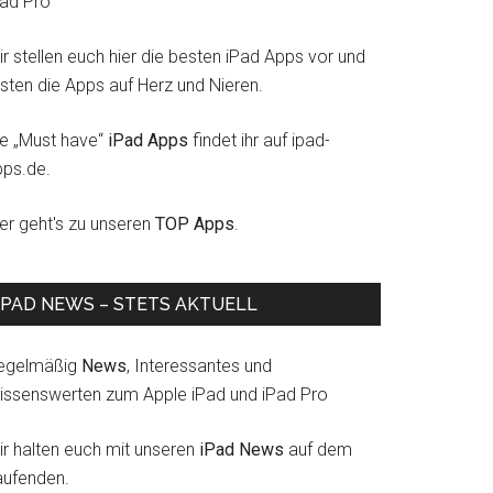
Pad Pro
r stellen euch hier die besten iPad Apps vor und
esten die Apps auf Herz und Nieren.
ie „Must have“
iPad Apps
findet ihr auf ipad-
pps.de.
ier geht's zu unseren
TOP Apps
.
IPAD NEWS – STETS AKTUELL
egelmäßig
News
, Interessantes und
issenswerten zum Apple iPad und iPad Pro
ir halten euch mit unseren
iPad News
auf dem
aufenden.