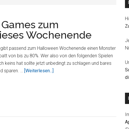
Hi
 7 Games zum
Z
dieses Wochenende
J
Ni
 gibt passend zum Halloween Wochenende einen Monster
att von bis zu 80%. Wer also von den folgenden Spielen
U
h keins hat sollte jetzt unbedingt zu schlagen und bares
S
ÜberElectronic
ld sparen. …
[Weiterlesen...]
d
Arts
mit
7
Games
zum
I
Angebotspreis
A
nur