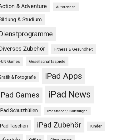
Action & Adventure
Autorennen
Bildung & Studium
Dienstprogramme
Diverses Zubehör
Fitness & Gesundheit
Gesellschaftsspiele
FUN Games
iPad Apps
Grafik & Fotografie
iPad News
iPad Games
iPad Schutzhüllen
iPad Ständer / Halterungen
iPad Zubehör
iPad Taschen
Kinder