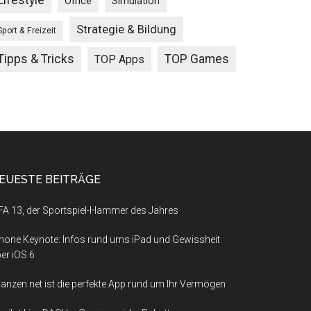
Lifestyle
Office
Simulation
Strategie & Bildung
Sport & Freizeit
Tipps & Tricks
TOP Games
TOP Apps
EUESTE BEITRÄGE
FA 13, der Sportspiel-Hammer des Jahres
hone Keynote: Infos rund ums iPad und Gewissheit
er iOS 6
nanzen.net ist die perfekte App rund um Ihr Vermögen