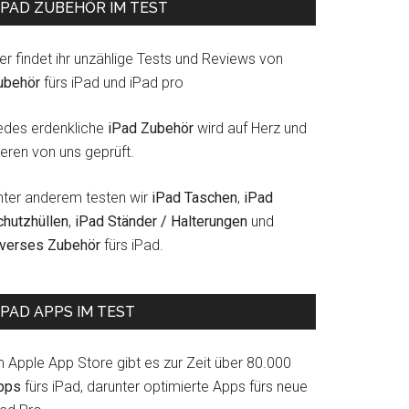
IPAD ZUBEHÖR IM TEST
er findet ihr unzählige Tests und Reviews von
ubehör
fürs iPad und iPad pro
edes erdenkliche
iPad Zubehör
wird auf Herz und
eren von uns geprüft.
nter anderem testen wir
iPad Taschen
,
iPad
chutzhüllen
,
iPad Ständer / Halterungen
und
iverses Zubehör
fürs iPad.
IPAD APPS IM TEST
m Apple App Store gibt es zur Zeit über 80.000
pps
fürs iPad, darunter optimierte Apps fürs neue