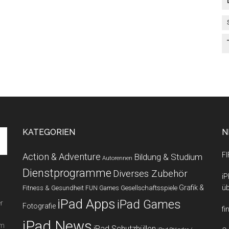
KATEGORIEN
N
FI
Action & Adventure
Bildung & Studium
Autorennen
Dienstprogramme
Diverses Zubehör
iP
Grafik &
üb
Fitness & Gesundheit
Gesellschaftsspiele
FUN Games
iPad Apps
iPad Games
r
Fotografie
fi
iPad News
em
iPad Schutzhüllen