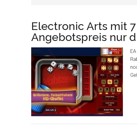
Electronic Arts mit
Angebotspreis nur 
EA
Rab
noc
Ge