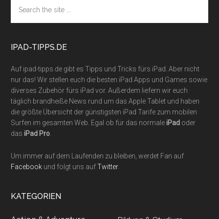
Footer
Search
the
site
...
IPAD-TIPPS.DE
Auf ipad-tipps.de gibt es Tipps und Tricks fürs iPad. Aber nicht
nur das! Wir stellen euch die besten iPad Apps und Games sowie
diverses Zubehör fürs iPad vor. Außerdem liefern wir euch
täglich brandheiße News rund um das Apple Tablet und haben
die größte Übersicht der günstigsten iPad Tarife zum mobilen
Surfen im gesamten Web. Egal ob für das normale
iPad
oder
das
iPad Pro
.
Um immer auf dem Laufenden zu bleiben, werdet Fan auf
Facebook
und folgt uns auf
Twitter
.
KATEGORIEN