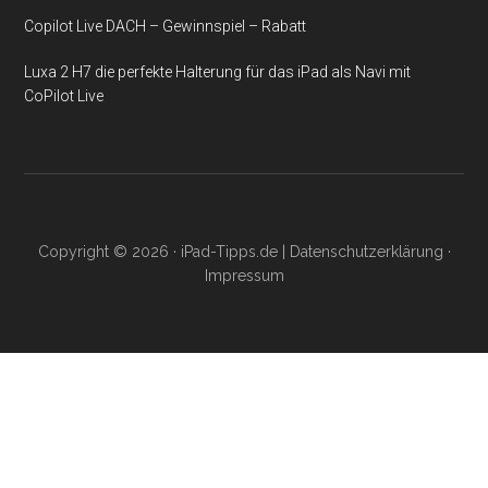
Copilot Live DACH – Gewinnspiel – Rabatt
Luxa 2 H7 die perfekte Halterung für das iPad als Navi mit
CoPilot Live
Copyright © 2026 ·
iPad-Tipps.de
|
Datenschutzerklärung
·
Impressum