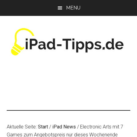
Zum
Zur
Zur
MENU
Inhalt
Seitenspalte
Fußzeile
springen
springen
springen
Aktuelle Seite:
Start
/
iPad News
/
Electronic Arts mit 7
Games zum Angebotspreis nur dieses Wochenende