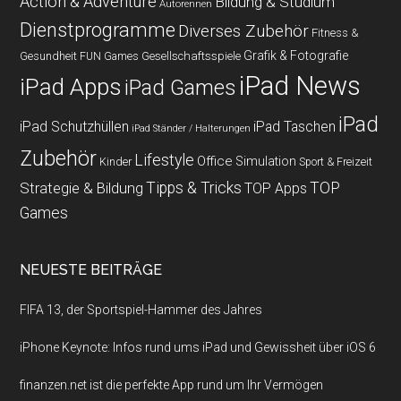
Action & Adventure
Bildung & Studium
Autorennen
Dienstprogramme
Diverses Zubehör
Fitness &
Grafik & Fotografie
Gesundheit
Gesellschaftsspiele
FUN Games
iPad News
iPad Apps
iPad Games
iPad
iPad Schutzhüllen
iPad Taschen
iPad Ständer / Halterungen
Zubehör
Lifestyle
Office
Simulation
Kinder
Sport & Freizeit
Strategie & Bildung
Tipps & Tricks
TOP
TOP Apps
Games
NEUESTE BEITRÄGE
FIFA 13, der Sportspiel-Hammer des Jahres
iPhone Keynote: Infos rund ums iPad und Gewissheit über iOS 6
finanzen.net ist die perfekte App rund um Ihr Vermögen