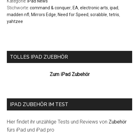
Kategorie:
iPad News
Stichworte:
command & conquer
,
EA
,
electronic arts
,
ipad
,
madden nfl
,
Mirrors Edge
,
Need for Speed
,
scrabble
,
tetris
,
yahtzee
Seitenspalte
TOLLES IPAD ZUEBHÖR
Zum iPad Zubehör
IPAD ZUBEHÖR IM TEST
Hier findet ihr unzählige Tests und Reviews von
Zubehör
fürs iPad und iPad pro