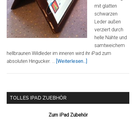
mit glatten
schwarzen
Leder außen
verziert durch
helle Nähte und
samtweichem
hellbraunen Wildleder im inneren wird ihr iPad zum
ÜberEixo
absoluten Hingucker. …
[Weiterlesen...]
BiColor
Ledertasche
schwarz
Seitenspalte
TOLLES IPAD ZUEBHÖR
Zum iPad Zubehör