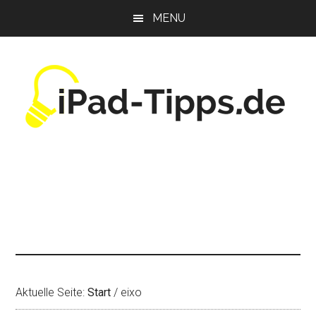
Zum
Zur
Zur
MENU
Inhalt
Seitenspalte
Fußzeile
springen
springen
springen
Aktuelle Seite:
Start
/
eixo