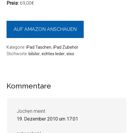
Preis:
69,00€
AUF AMAZON ANSCHAUEN
Kategorie:
iPad Taschen
,
iPad Zubehör
Stichworte:
bilolor
,
echtes leder
,
eixo
Leser-
Kommentare
Interaktionen
Jochen
meint
19. Dezember 2010 um 17:01