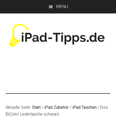
Zum
Zur
Zur
MENU
Inhalt
Seitenspalte
Fußzeile
springen
springen
springen
Aktuelle Seite:
Start
/
iPad Zubehör
/
iPad Taschen
/
Eixo
BiColor Ledertasche schwarz