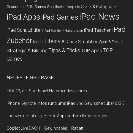
Grafik & Fotografie
Gesundheit
Gesellschaftsspiele
FUN Games
iPad News
iPad Apps
iPad Games
iPad
iPad Schutzhüllen
iPad Taschen
iPad Ständer / Halterungen
Zubehör
Lifestyle
Office
Simulation
Kinder
Sport & Freizeit
Strategie & Bildung
Tipps & Tricks
TOP
TOP Apps
Games
NEUESTE BEITRÄGE
FIFA 13, der Sportspiel-Hammer des Jahres
iPhone Keynote: Infos rund ums iPad und Gewissheit über iOS 6
finanzen.net ist die perfekte App rund um Ihr Vermögen
Copilot Live DACH – Gewinnspiel – Rabatt