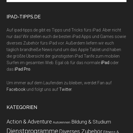
site
...
IPAD-TIPPS.DE
Auf ipad-tipps.de gibt es Tipps und Tricks fürs iPad. Aber nicht
nur das! Wir stellen euch die besten iPad Apps und Games sowie
diverses Zubehör fürs iPad vor. Außerdem liefern wir euch
täglich brandheiße News rund um das Apple Tablet und haben
die größte Übersicht der günstigsten iPad Tarife zum mobilen
Surfen im gesamten Web. Egal ob für das normale
iPad
oder
das
iPad Pro
.
Um immer auf dem Laufenden zu bleiben, werdet Fan auf
Facebook
und folgt uns auf
Twitter
.
KATEGORIEN
Action & Adventure
Bildung & Studium
Autorennen
Dienstprogramme
Diverses Zubehör
Fitness &