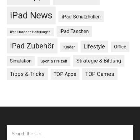
iPad News
iPad Schutzhüllen
iPad Taschen
iPad Ständer / Halterungen
iPad Zubehör
Lifestyle
Office
Kinder
Strategie & Bildung
Simulation
Sport & Freizeit
Tipps & Tricks
TOP Games
TOP Apps
Footer
Search
the