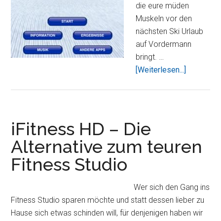
die eure müden
Muskeln vor den
nächsten Ski Urlaub
auf Vordermann
bringt. …
ÜberSki-
[Weiterlesen...]
Fitness-
Training-
HD
–
iFitness HD – Die
Trockenü
Alternative zum teuren
für
Fitness Studio
den
Winterurl
Wer sich den Gang ins
Fitness Studio sparen möchte und statt dessen lieber zu
Hause sich etwas schinden will, für denjenigen haben wir