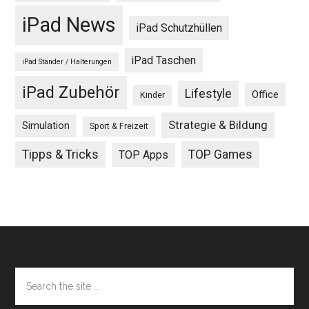
iPad News
iPad Schutzhüllen
iPad Taschen
iPad Ständer / Halterungen
iPad Zubehör
Lifestyle
Office
Kinder
Strategie & Bildung
Simulation
Sport & Freizeit
Tipps & Tricks
TOP Games
TOP Apps
Footer
Search
the
site