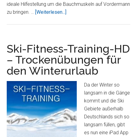
ideale Hilfestellung um die Bauchmuskeln auf Vordermann
Über5
zu bringen. …
[Weiterlesen...]
Minuten
Bauchtraining
HD
–
Ski-Fitness-Training-HD
tägliches
– Trockenübungen für
Training
den Winterurlaub
für
Bauchmuskeln
Da der Winter so
langsam in die Gänge
kommt und die Ski
Gebiete außerhalb
Deutschlands sich so
langsam füllen, gibt
es nun eine iPad App