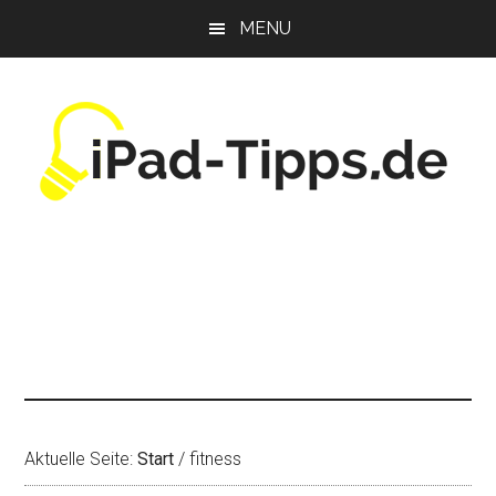
Zum
Zur
Zur
MENU
Inhalt
Seitenspalte
Fußzeile
springen
springen
springen
Aktuelle Seite:
Start
/
fitness