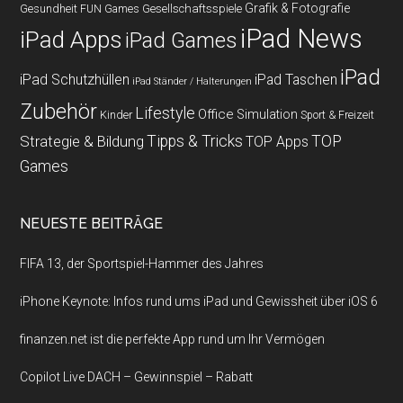
Grafik & Fotografie
Gesundheit
Gesellschaftsspiele
FUN Games
iPad News
iPad Apps
iPad Games
iPad
iPad Schutzhüllen
iPad Taschen
iPad Ständer / Halterungen
Zubehör
Lifestyle
Office
Simulation
Kinder
Sport & Freizeit
Strategie & Bildung
Tipps & Tricks
TOP
TOP Apps
Games
NEUESTE BEITRÄGE
FIFA 13, der Sportspiel-Hammer des Jahres
iPhone Keynote: Infos rund ums iPad und Gewissheit über iOS 6
finanzen.net ist die perfekte App rund um Ihr Vermögen
Copilot Live DACH – Gewinnspiel – Rabatt