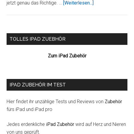
ÜberiFitness
jetzt genau das Richtige. …
[Weiterlesen...]
HD
–
Die
Alternative
Seitenspalte
TOLLES IPAD ZUEBHÖR
zum
teuren
Zum iPad Zubehör
Fitness
Studio
IPAD ZUBEHÖR IM TEST
Hier findet ihr unzählige Tests und Reviews von
Zubehör
fürs iPad und iPad pro
Jedes erdenkliche
iPad Zubehör
wird auf Herz und Nieren
von uns geprüft.