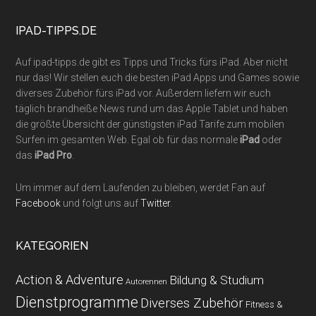
...
IPAD-TIPPS.DE
Auf ipad-tipps.de gibt es Tipps und Tricks fürs iPad. Aber nicht
nur das! Wir stellen euch die besten iPad Apps und Games sowie
diverses Zubehör fürs iPad vor. Außerdem liefern wir euch
täglich brandheiße News rund um das Apple Tablet und haben
die größte Übersicht der günstigsten iPad Tarife zum mobilen
Surfen im gesamten Web. Egal ob für das normale
iPad
oder
das
iPad Pro
.
Um immer auf dem Laufenden zu bleiben, werdet Fan auf
Facebook
und folgt uns auf
Twitter
.
KATEGORIEN
Action & Adventure
Bildung & Studium
Autorennen
Dienstprogramme
Diverses Zubehör
Fitness &