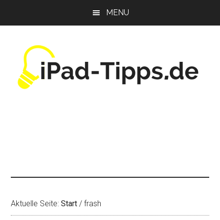
Zum
Zur
Zur
MENU
Inhalt
Seitenspalte
Fußzeile
springen
springen
springen
Aktuelle Seite:
Start
/
frash