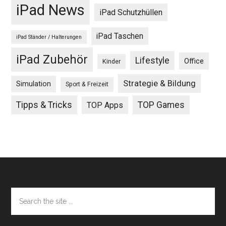
iPad News
iPad Schutzhüllen
iPad Taschen
iPad Ständer / Halterungen
iPad Zubehör
Lifestyle
Office
Kinder
Strategie & Bildung
Simulation
Sport & Freizeit
Tipps & Tricks
TOP Games
TOP Apps
Footer
Search
the
site