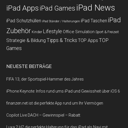
iPad News
iPad Apps
iPad Games
iPad
iPad Schutzhüllen
iPad Taschen
iPad Ständer / Halterungen
Zubehör
Lifestyle
Office
Simulation
Kinder
Sport & Freizeit
Strategie & Bildung
Tipps & Tricks
TOP
TOP Apps
Games
NEUESTE BEITRÄGE
FIFA 13, der Sportspiel-Hammer des Jahres
iPhone Keynote: Infos rund ums iPad und Gewissheit über iOS 6
finanzen.net ist die perfekte App rund um Ihr Vermögen
Copilot Live DACH – Gewinnspiel – Rabatt
Luxa 2 H7 die perfekte Halterung für das iPad als Navi mit