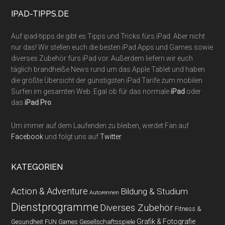
...
IPAD-TIPPS.DE
Auf ipad-tipps.de gibt es Tipps und Tricks fürs iPad. Aber nicht
nur das! Wir stellen euch die besten iPad Apps und Games sowie
diverses Zubehör fürs iPad vor. Außerdem liefern wir euch
täglich brandheiße News rund um das Apple Tablet und haben
die größte Übersicht der günstigsten iPad Tarife zum mobilen
Surfen im gesamten Web. Egal ob für das normale
iPad
oder
das
iPad Pro
.
Um immer auf dem Laufenden zu bleiben, werdet Fan auf
Facebook
und folgt uns auf
Twitter
.
KATEGORIEN
Action & Adventure
Bildung & Studium
Autorennen
Dienstprogramme
Diverses Zubehör
Fitness &
Grafik & Fotografie
Gesundheit
Gesellschaftsspiele
FUN Games