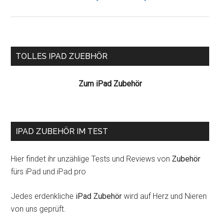
Player
für
das
iPad
Seitenspalte
TOLLES IPAD ZUEBHÖR
portiert
Zum iPad Zubehör
IPAD ZUBEHÖR IM TEST
Hier findet ihr unzählige Tests und Reviews von
Zubehör
fürs iPad und iPad pro
Jedes erdenkliche
iPad Zubehör
wird auf Herz und Nieren
von uns geprüft.