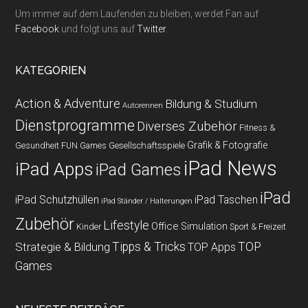
Um immer auf dem Laufenden zu bleiben, werdet Fan auf
Facebook
und folgt uns auf
Twitter
.
KATEGORIEN
Action & Adventure
Bildung & Studium
Autorennen
Dienstprogramme
Diverses Zubehör
Fitness &
Grafik & Fotografie
Gesundheit
Gesellschaftsspiele
FUN Games
iPad News
iPad Apps
iPad Games
iPad
iPad Schutzhüllen
iPad Taschen
iPad Ständer / Halterungen
Zubehör
Lifestyle
Office
Simulation
Kinder
Sport & Freizeit
Strategie & Bildung
Tipps & Tricks
TOP
TOP Apps
Games