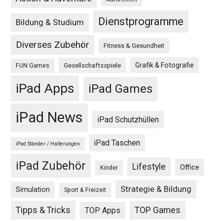
Dienstprogramme
Bildung & Studium
Diverses Zubehör
Fitness & Gesundheit
Grafik & Fotografie
Gesellschaftsspiele
FUN Games
iPad Apps
iPad Games
iPad News
iPad Schutzhüllen
iPad Taschen
iPad Ständer / Halterungen
iPad Zubehör
Lifestyle
Office
Kinder
Strategie & Bildung
Simulation
Sport & Freizeit
Tipps & Tricks
TOP Games
TOP Apps