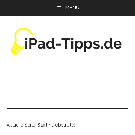
Zum
Zur
Zur
MENU
Inhalt
Seitenspalte
Fußzeile
springen
springen
springen
Aktuelle Seite:
Start
/
globetrotter