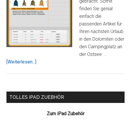
gebracht. Somit
finden Sie genial
einfach die
passenden Artikel für
Ihren nächsten Urlaub
in den Dolomiten oder
den Campingplatz an
der Ostsee. …
ÜberGlobetrotter
[Weiterlesen...]
Ausrüstung
Katalog
auf
dem
Seitenspalte
TOLLES IPAD ZUEBHÖR
iPad
Zum iPad Zubehör