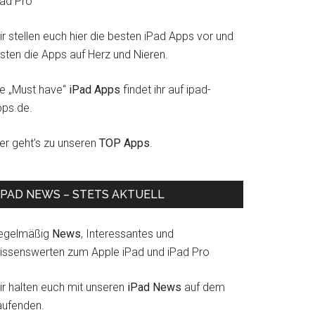
Pad Pro
r stellen euch hier die besten iPad Apps vor und
esten die Apps auf Herz und Nieren.
ie „Must have“
iPad Apps
findet ihr auf ipad-
pps.de.
ier geht's zu unseren
TOP Apps
.
IPAD NEWS – STETS AKTUELL
egelmäßig
News
, Interessantes und
issenswerten zum Apple iPad und iPad Pro
ir halten euch mit unseren
iPad News
auf dem
aufenden.