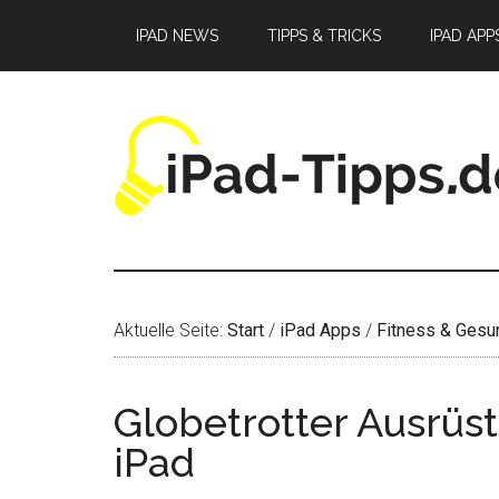
Zum
Zur
Zur
IPAD NEWS
TIPPS & TRICKS
IPAD APP
Inhalt
Seitenspalte
Fußzeile
springen
springen
springen
Aktuelle Seite:
Start
/
iPad Apps
/
Fitness & Gesu
Globetrotter Ausrüs
iPad