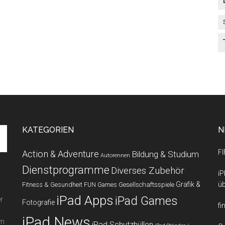
KATEGORIEN
N
FI
Action & Adventure
Bildung & Studium
Autorennen
Dienstprogramme
Diverses Zubehör
iP
Grafik &
üb
Fitness & Gesundheit
Gesellschaftsspiele
FUN Games
iPad Apps
iPad Games
r
Fotografie
fi
iPad News
em
iPad Schutzhüllen