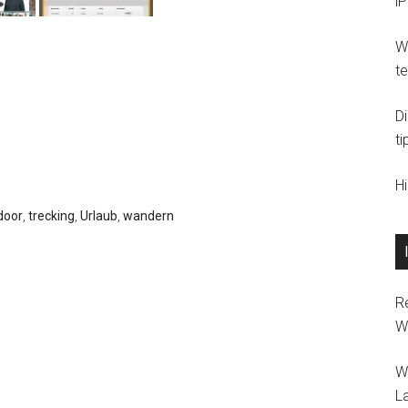
i
Wi
t
D
ti
H
door
,
trecking
,
Urlaub
,
wandern
R
W
W
L