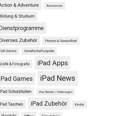
Action & Adventure
Autorennen
Bildung & Studium
Dienstprogramme
Diverses Zubehör
Fitness & Gesundheit
Gesellschaftsspiele
FUN Games
iPad Apps
Grafik & Fotografie
iPad News
iPad Games
iPad Schutzhüllen
iPad Ständer / Halterungen
iPad Zubehör
iPad Taschen
Kinder