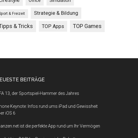
Lifestyle
Office
Simulation
Strategie & Bildung
Sport & Freizeit
Tipps & Tricks
TOP Games
TOP Apps
EUESTE BEITRÄGE
FA 13, der Sportspiel-Hammer des Jahres
hone Keynote: Infos rund ums iPad und Gewissheit
er iOS 6
nanzen.net ist die perfekte App rund um Ihr Vermögen