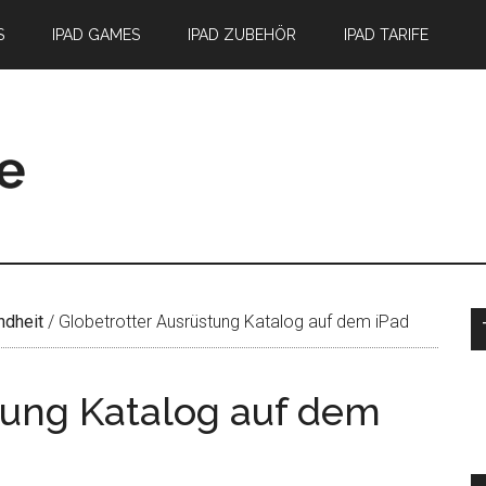
S
IPAD GAMES
IPAD ZUBEHÖR
IPAD TARIFE
S
ndheit
/
Globetrotter Ausrüstung Katalog auf dem iPad
tung Katalog auf dem