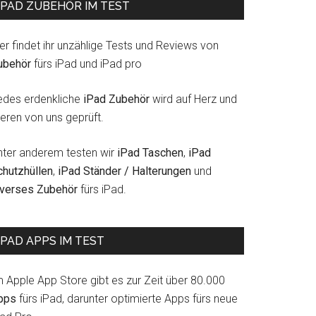
IPAD ZUBEHÖR IM TEST
er findet ihr unzählige Tests und Reviews von
ubehör
fürs iPad und iPad pro
edes erdenkliche
iPad Zubehör
wird auf Herz und
eren von uns geprüft.
nter anderem testen wir
iPad Taschen
,
iPad
chutzhüllen
,
iPad Ständer / Halterungen
und
iverses Zubehör
fürs iPad.
IPAD APPS IM TEST
m Apple App Store gibt es zur Zeit über 80.000
pps
fürs iPad, darunter optimierte Apps fürs neue