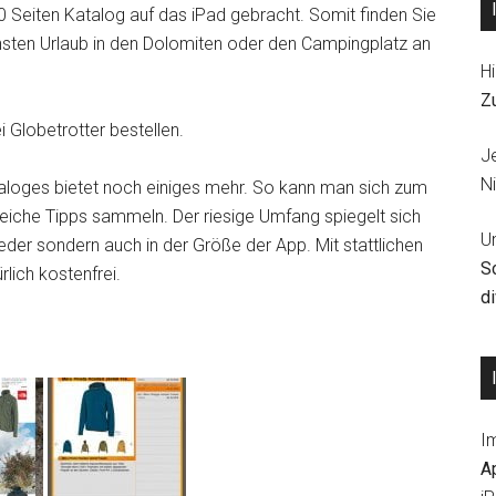
0 Seiten Katalog auf das iPad gebracht. Somit finden Sie
ächsten Urlaub in den Dolomiten oder den Campingplatz an
Hi
Z
 Globetrotter bestellen.
J
Ni
aloges bietet noch einiges mehr. So kann man sich zum
eiche Tipps sammeln. Der riesige Umfang spiegelt sich
U
ieder sondern auch in der Größe der App. Mit stattlichen
S
lich kostenfrei.
d
I
A