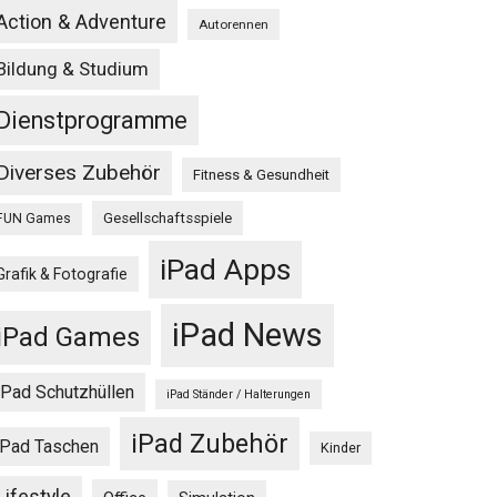
Action & Adventure
Autorennen
Bildung & Studium
Dienstprogramme
Diverses Zubehör
Fitness & Gesundheit
Gesellschaftsspiele
FUN Games
iPad Apps
Grafik & Fotografie
iPad News
iPad Games
iPad Schutzhüllen
iPad Ständer / Halterungen
iPad Zubehör
iPad Taschen
Kinder