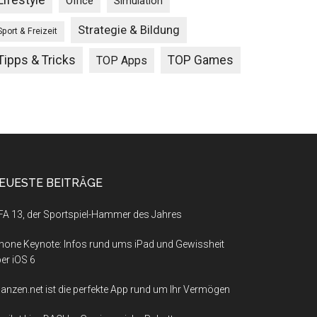
Lifestyle
Office
Simulation
Strategie & Bildung
Sport & Freizeit
Tipps & Tricks
TOP Games
TOP Apps
EUESTE BEITRÄGE
FA 13, der Sportspiel-Hammer des Jahres
hone Keynote: Infos rund ums iPad und Gewissheit
er iOS 6
nanzen.net ist die perfekte App rund um Ihr Vermögen