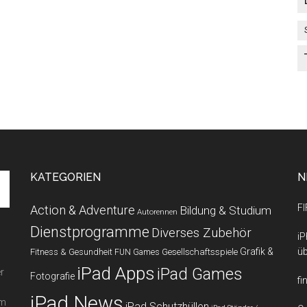
KATEGORIEN
N
FI
Action & Adventure
Bildung & Studium
Autorennen
Dienstprogramme
Diverses Zubehör
iP
Grafik &
üb
Fitness & Gesundheit
Gesellschaftsspiele
FUN Games
iPad Apps
iPad Games
r
Fotografie
fi
iPad News
em
iPad Schutzhüllen