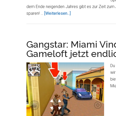
iPad
dem Ende neigenden Jahres gibt es zur Zeit zum 
ÜberGrand
sparen! …
[Weiterlesen...]
Theft
Auto
–
Chinatown
Gangstar: Miami Vin
Wars
Gameloft jetzt endl
HD
zum
Du 
Angebotspreis!
wir
bi
Mi