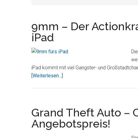
9mm – Der Actionkra
iPad
Di
wei
iPad kommt mit viel Gangster- und Großstadtchar
Über9mm
[Weiterlesen...]
–
Der
Actionkracher
im
Grand Theft Auto –
GTA-
Angebotspreis!
Stil
fürs
Spi