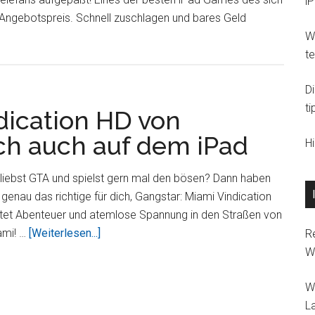
i
Angebotspreis. Schnell zuschlagen und bares Geld
Wi
t
D
ti
dication HD von
ich auch auf dem iPad
H
liebst GTA und spielst gern mal den bösen? Dann haben
 genau das richtige für dich, Gangstar: Miami Vindication
etet Abenteuer und atemlose Spannung in den Straßen von
ÜberGangstar:
ami! …
[Weiterlesen...]
R
Miami
W
Vindication
HD
W
von
L