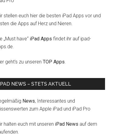
Pad Pro
r stellen euch hier die besten iPad Apps vor und
esten die Apps auf Herz und Nieren.
ie „Must have“
iPad Apps
findet ihr auf ipad-
pps.de.
ier geht's zu unseren
TOP Apps
.
IPAD NEWS – STETS AKTUELL
egelmäßig
News
, Interessantes und
issenswerten zum Apple iPad und iPad Pro
ir halten euch mit unseren
iPad News
auf dem
aufenden.