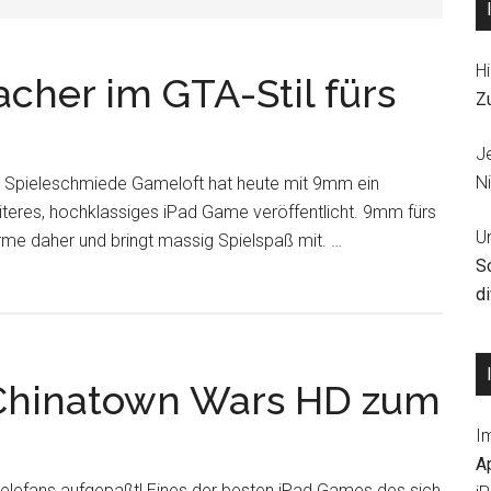
Hi
cher im GTA-Stil fürs
Z
J
Ni
e Spieleschmiede Gameloft hat heute mit 9mm ein
teres, hochklassiges iPad Game veröffentlicht. 9mm fürs
U
me daher und bringt massig Spielspaß mit. …
S
d
 Chinatown Wars HD zum
I
A
elefans aufgepaßt! Eines der besten iPad Games des sich