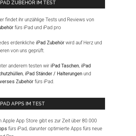
IPAD ZUBEHÖR IM TEST
er findet ihr unzählige Tests und Reviews von
ubehör
fürs iPad und iPad pro
edes erdenkliche
iPad Zubehör
wird auf Herz und
eren von uns geprüft.
nter anderem testen wir
iPad Taschen
,
iPad
chutzhüllen
,
iPad Ständer / Halterungen
und
iverses Zubehör
fürs iPad.
IPAD APPS IM TEST
m Apple App Store gibt es zur Zeit über 80.000
pps
fürs iPad, darunter optimierte Apps fürs neue