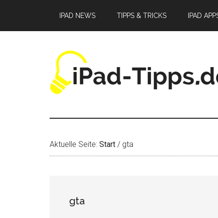
Zum
Zur
Zur
IPAD NEWS
TIPPS & TRICKS
IPAD APP
Inhalt
Seitenspalte
Fußzeile
springen
springen
springen
Aktuelle Seite:
Start
/
gta
gta