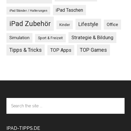
iPad Taschen
iPad Ständer / Halterungen
iPad Zubehör
Lifestyle
Office
Kinder
Strategie & Bildung
Simulation
Sport & Freizeit
Tipps & Tricks
TOP Games
TOP Apps
Footer
Search
the
site
...
IPAD-TIPPS.DE