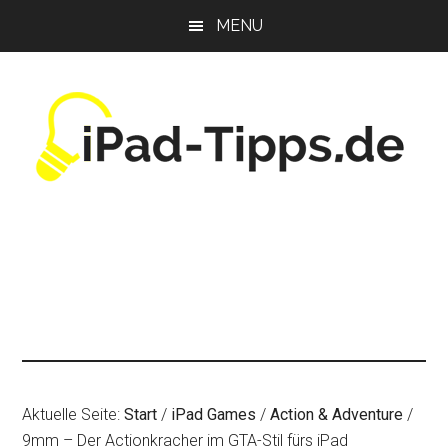
Zum
Zur
Zur
MENU
Inhalt
Seitenspalte
Fußzeile
springen
springen
springen
Aktuelle Seite:
Start
/
iPad Games
/
Action & Adventure
/
9mm – Der Actionkracher im GTA-Stil fürs iPad