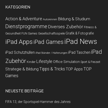
KATEGORIEN
Action & Adventure
Bildung & Studium
Autorennen
Dienstprogramme
Diverses Zubehör
Fitness &
Grafik & Fotografie
Gesundheit
Gesellschaftsspiele
FUN Games
iPad News
iPad Apps
iPad Games
iPad
iPad Schutzhüllen
iPad Taschen
iPad Ständer / Halterungen
Zubehör
Lifestyle
Office
Simulation
Kinder
Sport & Freizeit
Strategie & Bildung
Tipps & Tricks
TOP
TOP Apps
Games
NEUESTE BEITRÄGE
FIFA 13, der Sportspiel-Hammer des Jahres