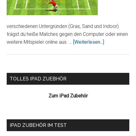
verschiedenen Untergründen (Gras, Sand und Indoor)
trägst du heiße Matches gegen den Computer oder einen
ÜberAce
weitere Mitspieler online aus. …
[Weiterlesen...]
Tennis
2010
HD
online
Seitenspalte
TOLLES IPAD ZUEBHÖR
Zum iPad Zubehör
IPAD ZUBEHÖR IM TEST