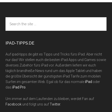
Footer
Search
the
site
...
IPAD-TIPPS.DE
Auf ipad-tipps.de gibt es Tipps und Tricks fürs iPad. Aber nicht
nur das! Wir stellen euch die besten iPad Apps und Games sowie
diverses Zubehör fürs iPad vor. Außerdem liefern wir euch
täglich brandheiße News rund um das Apple Tablet und haben
die größte Übersicht der günstigsten iPad Tarife zum mobilen
Surfen im gesamten Web. Egal ob für das normale
iPad
oder
das
iPad Pro
.
Um immer auf dem Laufenden zu bleiben, werdet Fan auf
Facebook
und folgt uns auf
Twitter
.