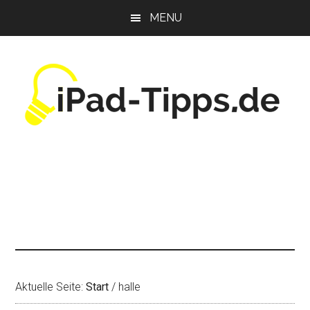
Zum
Zur
Zur
MENU
Inhalt
Seitenspalte
Fußzeile
springen
springen
springen
Aktuelle Seite:
Start
/
halle